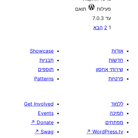
תואם
P
א
pagina
Showcase
תבניות
תוספים
Patterns
Get Involved
Events
↗
Donate
↗
Swag
↗
W