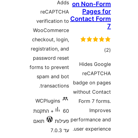
Adds
on Non-
Page
reCAPTCHA
Contact
verification to
WooCommerce
checkout, login,
registration, and
ם
password reset
Hides 
forms to prevent
reCA
spam and bot
badge on
transactions.
without C
WCPlugins
Form 7 
Im
60+ התקנות
performan
פעילות
תואם
user exper
עד 7.0.3