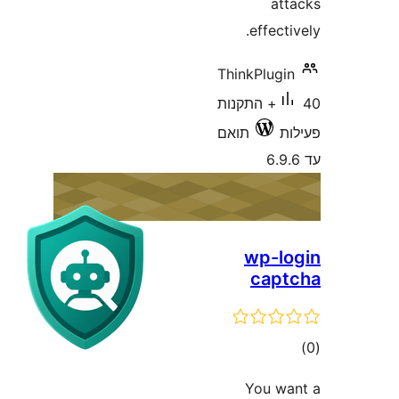
a
effec
ThinkPlu
40+ התקנות
תואם
wp-
cap
ם
You 