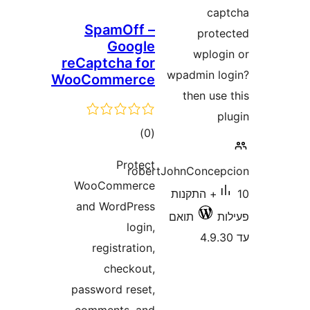
c
SpamOff –
pro
Google
wplo
reCaptcha for
wpadmin 
WooCommerce
then u
דרוגים
)
(0
Protect
robertJohnConc
WooCommerce
10+ התקנות
and WordPress
תואם
login,
registration,
checkout,
password reset,