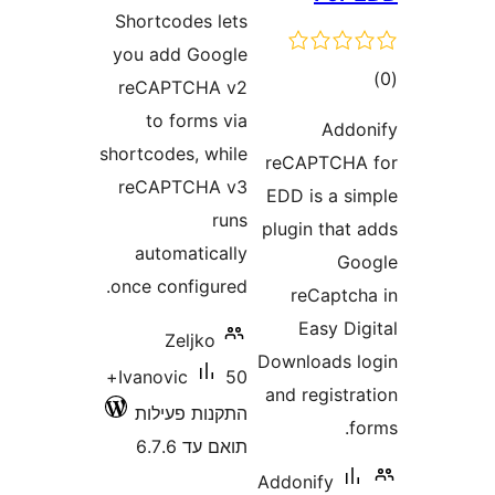
Shortcodes lets
you add Google
ם
reCAPTCHA v2
to forms via
Ad
shortcodes, while
reCAPTCH
reCAPTCHA v3
EDD is a 
runs
plugin tha
automatically
G
once configured.
reCapt
Easy D
Zeljko
Downloads
50+
Ivanovic
and regist
התקנות פעילות
תואם עד 6.7.6
Addonify