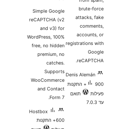
from
brute
Simple Google
attacks
reCAPTCHA (v2
comm
and v3) for
accoun
WordPress, 100%
registratio
free, no hidden
G
premium, no
reCAP
catches.
Supports
Denis Alem
WooCommerce
900+ התקנות
and Contact
תואם
Form 7.
Hostbox
600+ התקנות