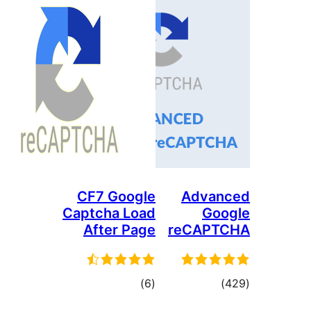
CF7 Google
Adva
Captcha Load
Go
After Page
reCAP
וגים
דרוגים
)
(6