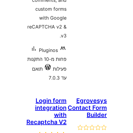
comments, and
custom forms
with Google
reCAPTCHA v2 &
v3.
Pluginos
פחות מ-10 התקנות
פעילות
תואם
עד 7.0.3
Login form
Egrov
integration
Contact
with
Bu
Recaptcha V2