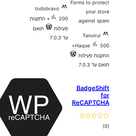
Forms to p
todobravo
your
200+ התקנות
against
פעילות
תואם
Tanvi
עד 7.0.3
500+
Haque
 פעילות
7.0
Badge
ReCAP
ם