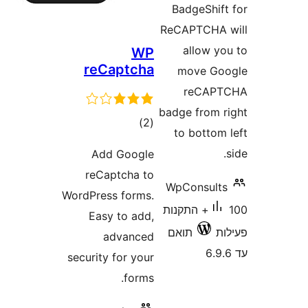
BadgeShi
ReCAPTCHA
allow 
WP
reCaptcha
move G
reCA
badge from
דרוגים
)
(2
to botto
Add Google
reCaptcha to
WpConsul
WordPress forms.
100+ התקנות
Easy to add,
תואם
advanced
security for your
forms.