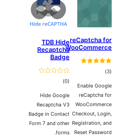
reCaptch
TDB Hide
WooComm
Recaptcha
Badge
ם
דרוגים
)
(0
Enable 
reCaptc
Hide Google
WooCom
Recaptcha V3
Checkout, 
Badge in Contact
Registratio
Form 7 and other
Reset Pa
forms.