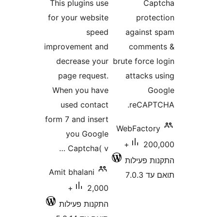
This plugins use
Ca
for your website
prot
speed
agains
improvement and
comme
decrease your
brute forc
page request.
attacks
When you have
G
used contact
reCAP
form 7 and insert
WebFacto
you Google
200,000+
Captcha( v …
 פעילות
Amit bhalani
7.0
2,000+
התקנות פעילות