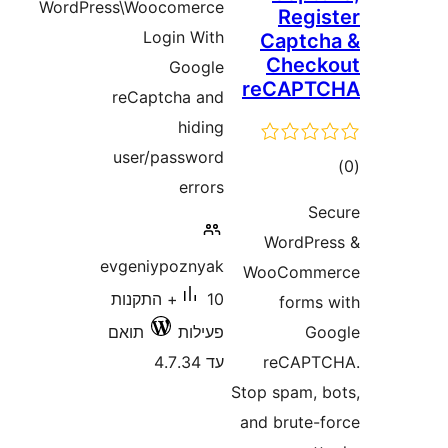
WordPress\Woocomerce
Reg
Login With
Capt
Chec
Google
reCAP
reCaptcha and
hiding
user/password
ם
errors
WordP
evgeniypoznyak
WooCom
10+ התקנות
form
G
פעילות
תואם
reCAP
עד 4.7.34
Stop spam,
and brute