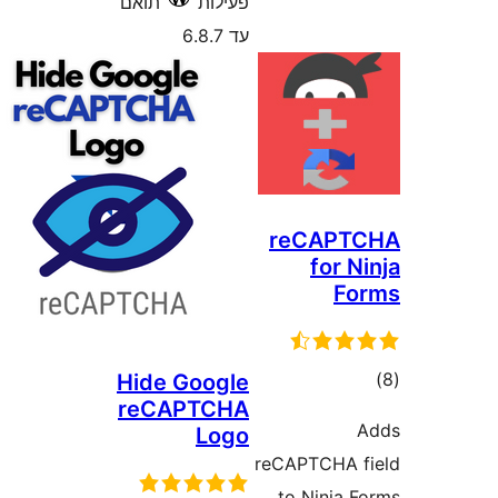
פעילות
תואם
עד 6.8.7
reCAP
for 
F
ם
Hide Google
reCAPTCHA
Logo
reCAPTCHA
to Ninja