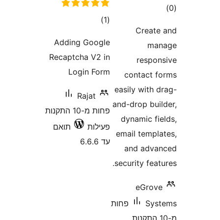
ם
דרוגים
)
(1
Crea
Adding Google
m
Recaptcha V2 in
resp
Login Form
contact
easily wit
Rajat
and-drop bu
פחות מ-10 התקנות
dynamic f
פעילות
תואם
email temp
עד 6.6.6
and ad
security fe
eGro
Sy
פחות
10 התקנות