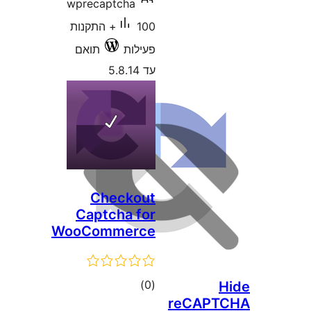
wprecaptcha
100+ התקנות
פעילות
תואם
עד 5.8.14
Checkout
Captcha for
WooCommerce
דרוגים
)
(0
reCAP