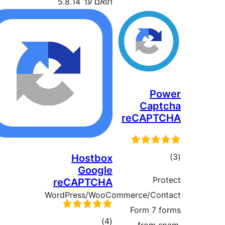
תואם עד 5.8.14
P
Cap
reCAP
ם
Hostbox
Google
P
reCAPTCHA
WordPress/WooCommerce/Co
Form 7
דרוגים
)
(4