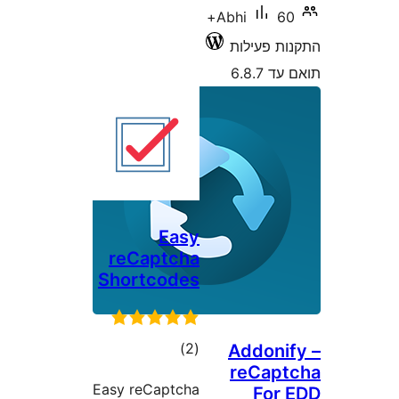
60+
Abhi
 פעילות
6.8
Easy
reCaptcha
Shortcodes
דרוגים
)
(2
Addon
reCap
Easy reCaptcha
Fo