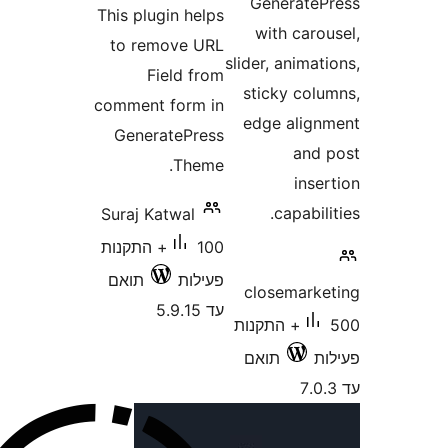
Generat
This plugin helps
with car
to remove URL
slider, anim
Field from
sticky co
comment form in
edge ali
GeneratePress
an
Theme.
in
capabi
Suraj Katwal
100+ התקנות
פעילות
תואם
closemar
עד 5.9.15
500+ התקנות
תואם