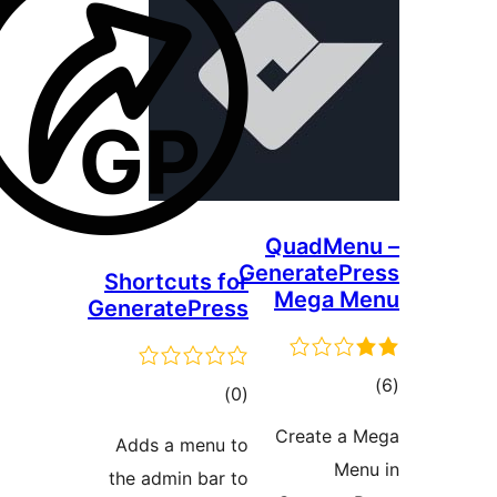
QuadMe
Generate
Shortcuts for
Mega 
GeneratePress
ם
דרוגים
)
(0
Create 
Adds a menu to
M
the admin bar to