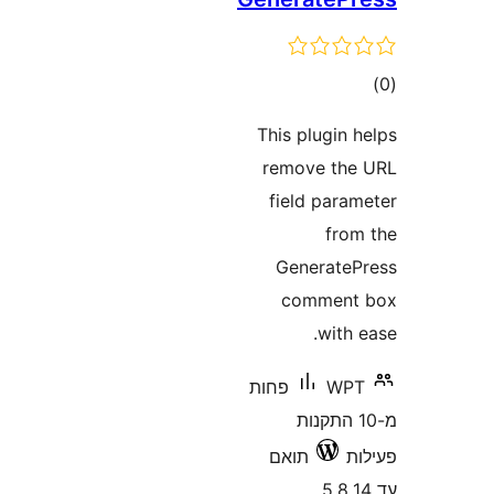
ם
This plugi
remove t
field par
fr
Generat
commen
wit
W
פחות
10 התקנות
תואם