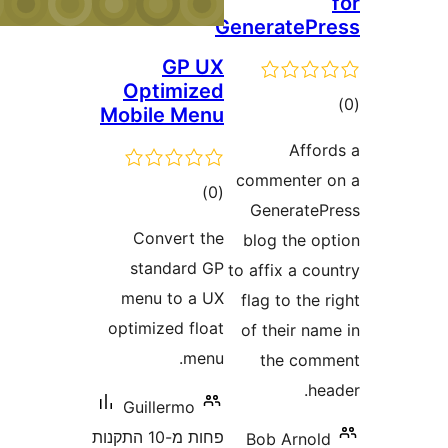
Generate
GP UX
Optimized
ם
Mobile Menu
Aff
commente
דרוגים
)
(0
Generat
Convert the
blog the 
standard GP
to affix a 
menu to a UX
flag to th
optimized float
of their 
menu.
the co
Guillermo
פחות מ-10 התקנות
Bob Arno