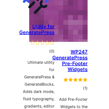
Utility for
GeneratePress
דרוגים
)
(0
W
Generate
Ultimate utility
Pre-F
Wid
for
GeneratePress &
GenerateBlocks.
ם
Adds dark mode,
fluid typography,
Add Pre-
gradients, editor
Widgets 