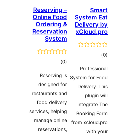
Reserving –
S
Online Food
Syste
Ordering &
Delive
Reservation
xClou
System
ם
דרוגים
)
(0
Profes
Reserving is
System fo
designed for
Deliver
restaurants and
plug
food delivery
integra
services, helping
Bookin
manage online
from xclo
reservations,
wit