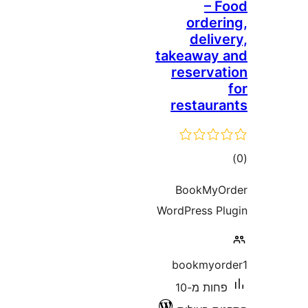
–
orde
deli
takeawa
reserv
restau
ם
BookMy
WordPress 
bookmyo
פחות מ-10