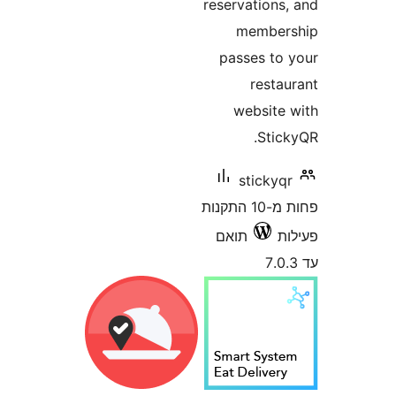
reservation
membe
passes t
rest
websit
Sti
stick
פחות מ-10 התקנות
תואם