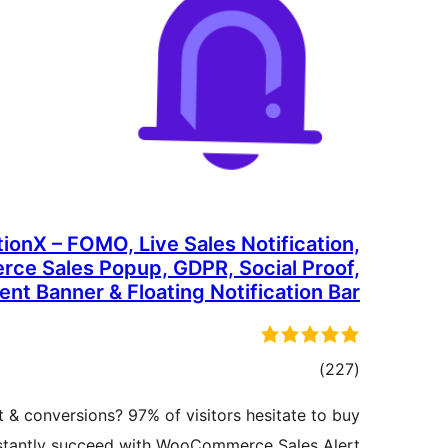
tionX – FOMO, Live Sales Notification,
e Sales Popup, GDPR, Social Proof,
t Banner & Floating Notification Bar
דרוגים
)
(227
t & conversions? 97% of visitors hesitate to buy
Instantly succeed with WooCommerce Sales Alert!