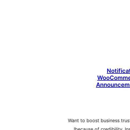
Notifica
WooCommerc
Announcemen
Want to boost business trus
because of credibility. 