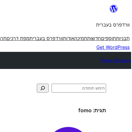
לדלג
לתוכן
וורדפרס בעברית
תבניות
תוספים
חדשות
תמיכה
אודות
וורדפרס בעברית
מפת דרכים
תרג
Get WordPress
Plugin Directory
חיפוש
תגית:
fomo