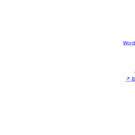
Word
↗
B