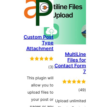
Custom Post
Type
Attachment
Mult
Fil
Contact
דרוגים
)
(3
This plugin will
allow you to
גים
upload files to
your post or
Upload unl
pages or any