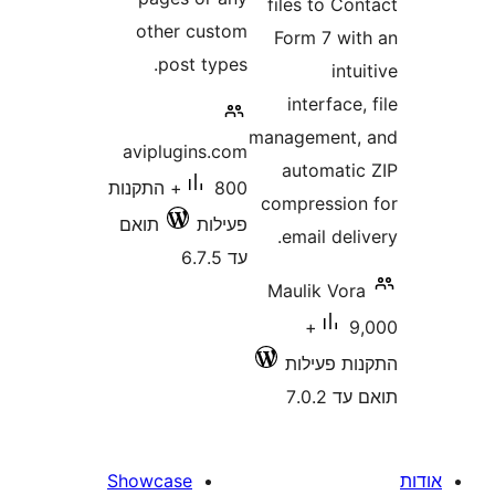
files to 
other custom
Form 7 w
post types.
in
interfac
management
aviplugins.com
automat
800+ התקנות
compressi
פעילות
תואם
email de
עד 6.7.5
Maulik Vo
9,000+
 פעילות
7.0
Showcase