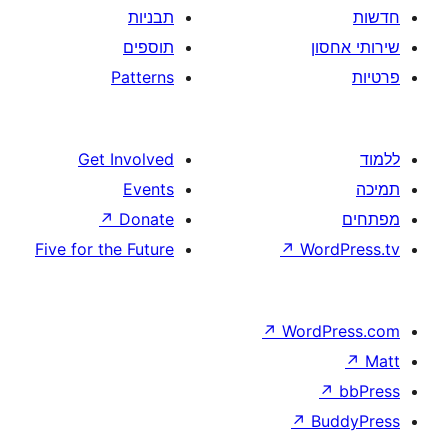
תבניות
תוספים
Patterns
Get Involved
Events
↗
Donate
Five for the Future
↗
W
↗
Wor
↗