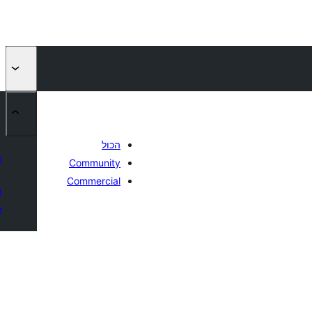
הכול
ש
Community
Commercial
מ
ה