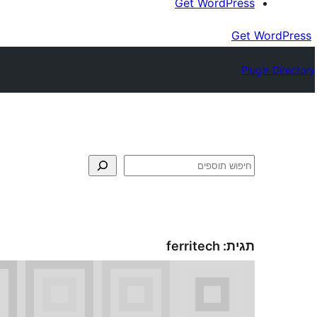
Get WordPress
Get WordPress
Plugin Directory
חיפוש
תגית:
ferritech