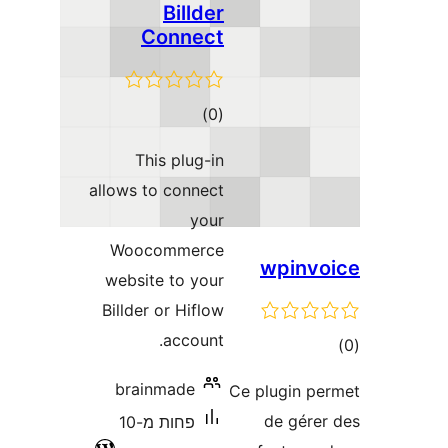
Billder
Connect
דרוגים
)
(0
This plug-in
allows to connect
your
Woocommerce
wpin
website to your
Billder or Hiflow
account.
ם
brainmade
Ce plugin 
de gér
פחות מ-10