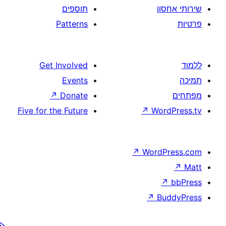
תוספים
Patterns
Get Involved
Events
↗
Donate
Five for the Future
↗
W
↗
Wor
↗