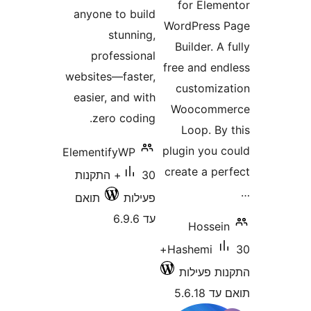
anyone to bui
stunnin
profession
websites—faste
easier, and w
zero codin
ElementifyWP
30+ התקנות
ילות
תואם
6.