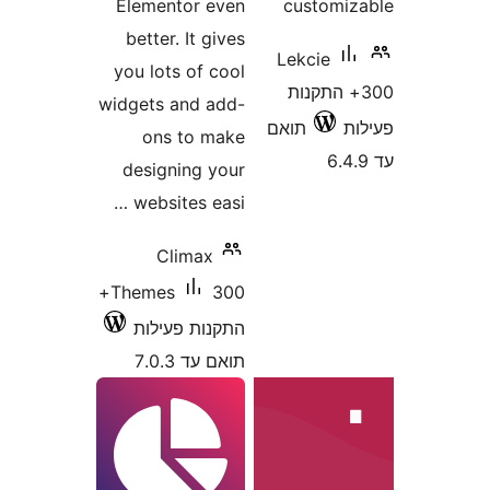
Elementor ev
better. It gi
you lots of co
widgets and ad
ons to ma
designing yo
websites eas
Climax
300+
Themes
קנות פעילות
 עד 7.0.3