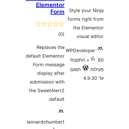
Element
Fo
דרוגים
)
Replaces t
default Element
Form messa
display af
submission wi
the SweetAler
defau
leonardohumbe