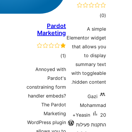
Pard
Marketi
רוגים
Annoyed wi
Pardot
constraining fo
handler embed
The Pard
Marketi
WordPress plug
allows you 