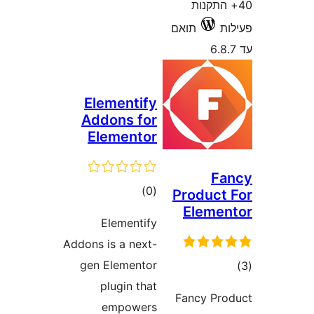
Elementi
Addons f
Element
דרוגים
)
Elementi
Addons is a nex
gen Element
plugin t
empowe