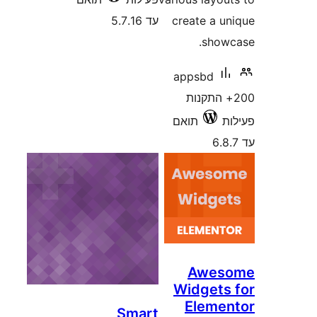
5.7
Sma