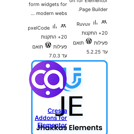
form widgets f
modern webs
pxelCode
20+ התקנות
ילות
תואם
7.
Cres
Addons f
Element