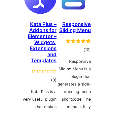
Kata Plus
Addons f
Elementor
Widget
Extensio
a
Templat
דרוגים
)
Kata Plus i
very useful plu
that mak