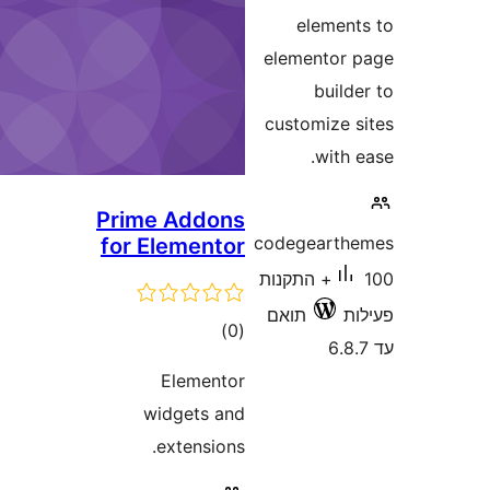
Prime Addo
for Element
דרוגים
)
Element
widgets a
extensio