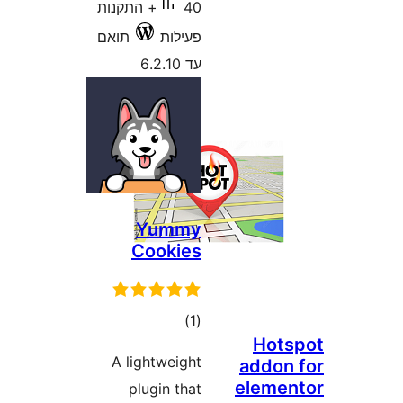
40+ התקנות
ילות
תואם
6.2
Yum
Cooki
רוגים
A lightweig
plugin t