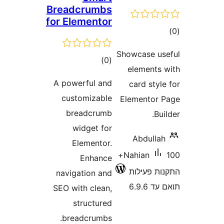
Breadcrum
for Element
דרוגים
)
A powerful a
customizab
breadcru
widget f
Elemento
Enhan
navigation a
SEO with clea
structur
breadcrumb