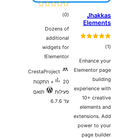
דרוגים
)
Dozens 
addition
widgets f
Elemento
CrestaProject
20+ התקנות
ילות
תואם
6.