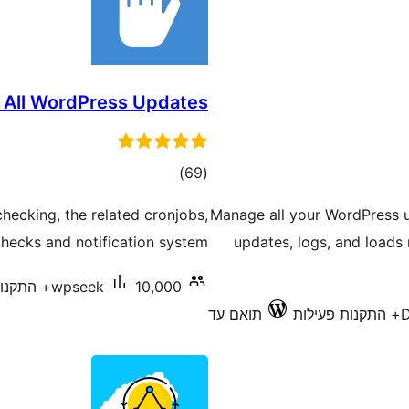
e All WordPress Updates
דרוגים
)
(69
hecking, the related cronjobs,
Manage all your WordPress u
hecks and notification system.
updates, logs, and loads
10,000+ התקנות פעילות
wpseek
D
תואם עד