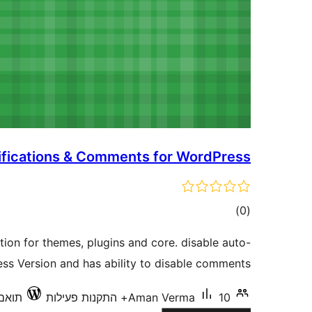
ifications & Comments for WordPress
דרוגים
)
(0
tion for themes, plugins and core. disable auto-
ss Version and has ability to disable comments.
10+ התקנות פעילות
Aman Verma
תואם עד