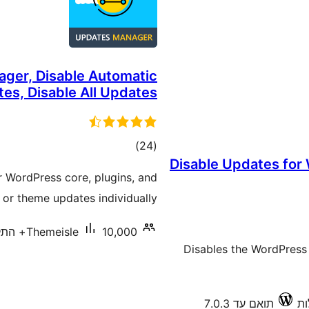
ager, Disable Automatic
es, Disable All Updates
דרוגים
)
(24
Disable Updates for
 WordPress core, plugins, and
 or theme updates individually.
10,000+ התקנות פעילות
Themeisle
Disables the WordPress 
תואם עד 7.0.3