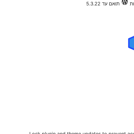
תואם עד 5.3.22
Lock plugin and theme updates to prevent acc