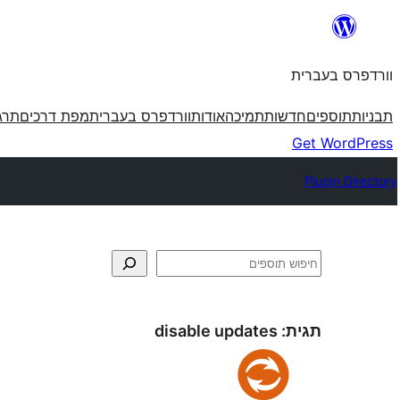
לדלג
לתוכן
וורדפרס בעברית
תבניות
תוספים
חדשות
תמיכה
אודות
וורדפרס בעברית
מפת דרכים
תרג
Get WordPress
Plugin Directory
חיפוש
תגית:
disable updates