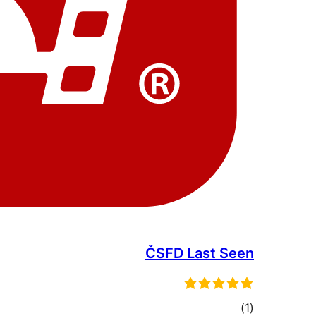
ČSFD Last Seen
דרוגים
)
(1