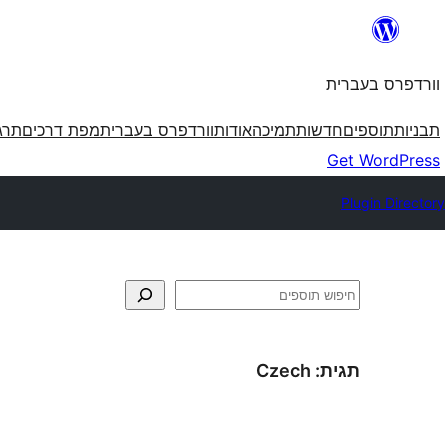
לדלג
לתוכן
וורדפרס בעברית
תבניות
תוספים
חדשות
תמיכה
אודות
וורדפרס בעברית
מפת דרכים
תרג
Get WordPress
Plugin Directory
חיפוש
תגית:
Czech