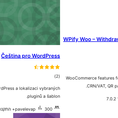
WPify Woo – Withdra
Čeština pro WordPress
דרוגים
)
(2
WooCommerce features for
CRN/VAT, QR pa
rdPress a lokalizaci vybraných
pluginů a šablon.
7
300+ התקנות פעילות
pavelevap