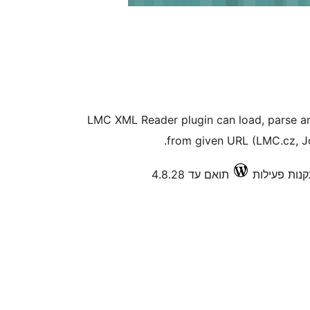
LMC XML Reader plugin can load, parse an
from given URL (LMC.cz, Jo
תואם עד 4.8.28