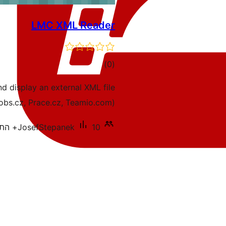
LMC XML Reader
דרוגים
)
(0
d display an external XML file
bs.cz, Prace.cz, Teamio.com).
10+ התקנות פעילות
JosefStepanek