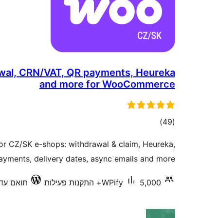
wal, CRN/VAT, QR payments, Heureka
and more for WooCommerce
דרוגים
)
(49
 CZ/SK e-shops: withdrawal & claim, Heureka,
yments, delivery dates, async emails and more.
5,000+ התקנות פעילות
WPify
תואם עד .0.2