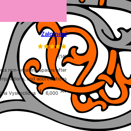
Zalomení
דרוגים
)
(14
erts non-breaking spaces after
onjunctions, and abbreviations.
6,000+ התקנות פעילות
lina Vyskocilova