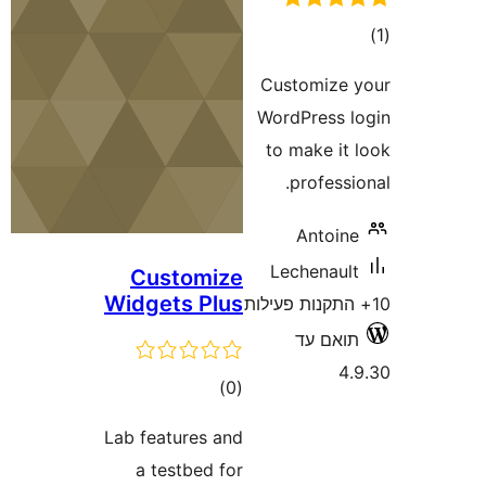
ם
Customiz
WordPress
to make i
profes
Antoi
Lechenau
Customize
Widgets Plus
אם עד
דרוגים
)
(0
Lab features and
a testbed for