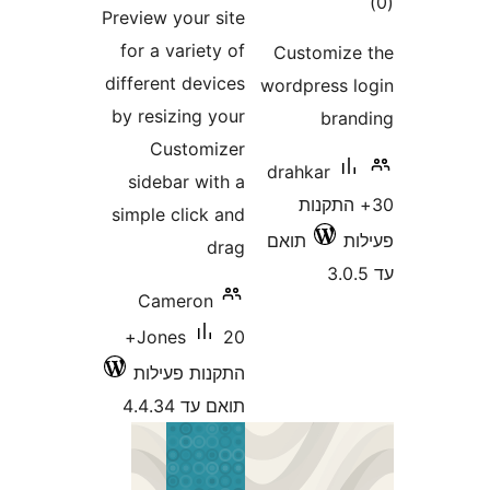
ם
Preview your site
for a variety of
Customi
different devices
wordpress
by resizing your
br
Customizer
drahkar
sidebar with a
התקנות
simple click and
תואם
drag
Cameron
20+
Jones
התקנות פעילות
תואם עד 4.4.34