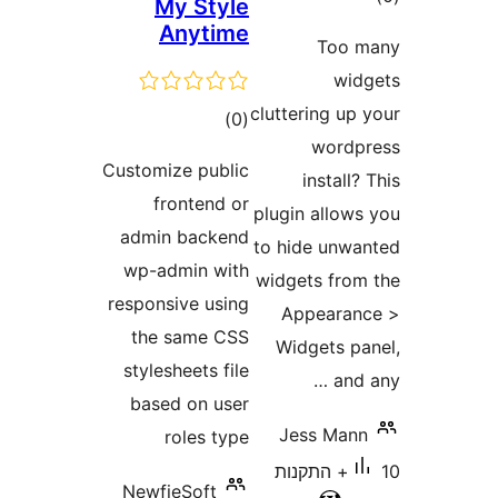
My Style
Anytime
Too
w
cluttering u
דרוגים
)
(0
wor
Customize public
instal
frontend or
plugin allo
admin backend
to hide un
wp-admin with
widgets fr
responsive using
Appear
the same CSS
Widgets 
stylesheets file
an
based on user
Jess Ma
roles type
10+ התקנות
NewfieSoft