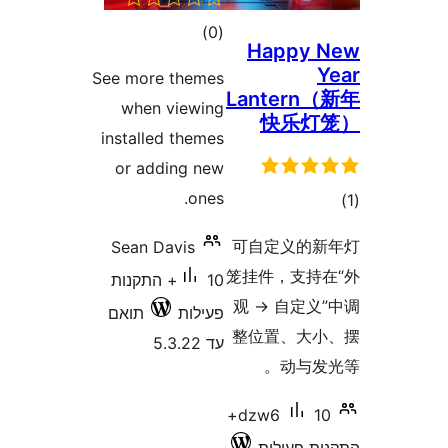
דרוגים
)
(0
Happy
See more themes
Lanter
when viewing
快乐
installed themes
or adding new
ones.
ם
可自定义的
Sean Davis
笼挂件，支
10+ התקנות
观 → 自定
פעילות
תואם
整位置、大
עד 5.3.22
动与
10+
dzw6