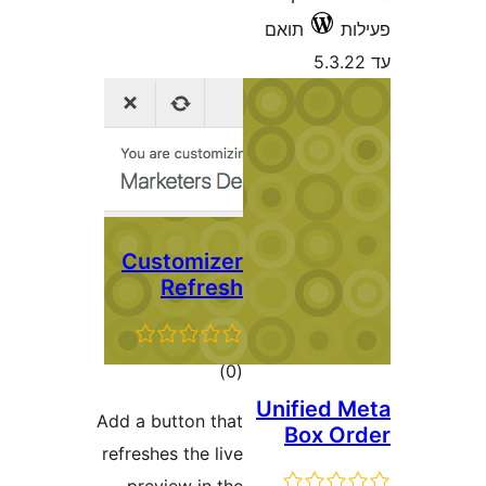
תואם
Customizer
Refresh
דרוגים
)
(0
Unified
Add a button that
Box 
refreshes the live