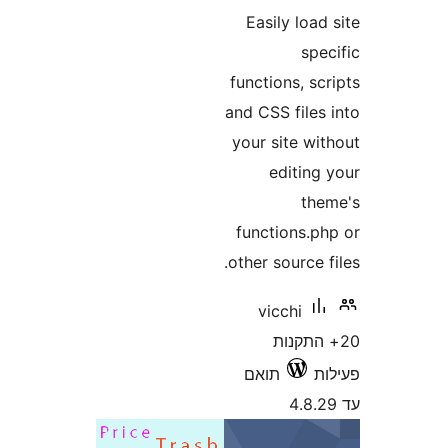
Easily lo
s
functions, 
and CSS file
your site w
editin
t
functions.
other source
vicchi
התקנות
תואם