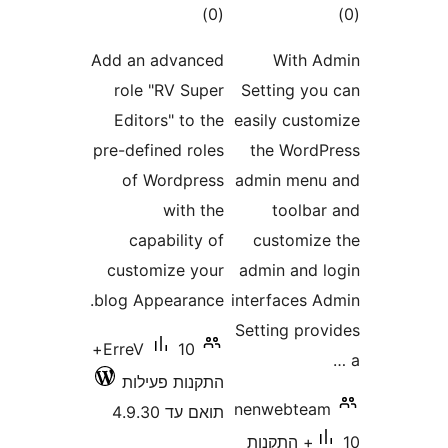
ם
דרוגים
)
(0
Add an advanced
With
role "RV Super
Setting y
Editors" to the
easily cus
pre-defined roles
the Wor
of Wordpress
admin me
with the
toolb
capability of
customi
customize your
admin and
blog Appearance.
interfaces
Setting pr
10+
ErreV
התקנות פעילות
nenwebte
תואם עד 4.9.30
10+ התקנות