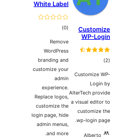
White Label
דרוגים
)
(0
Custo
WP-L
Remove
WordPress
ם
branding and
customize your
Customiz
admin
Lo
experience.
AlterTech p
Replace logos,
a visual ed
customize the
customi
login page, hide
wp-login
admin menus,
and more.
Alber