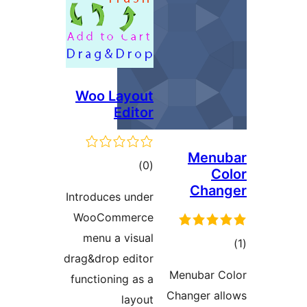
Woo Layout
Editor
Men
דרוגים
)
(0
Cha
Introduces under
WooCommerce
menu a visual
ם
drag&drop editor
Menubar
functioning as a
Changer 
layout