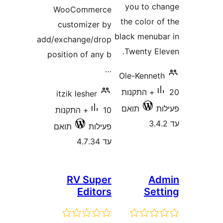
you to 
WooCommerce
the color
customizer by
black menu
add/exchange/drop
Twenty E
position of any b
…
Ole-Kenne
20+ התקנות
itzik lesher
תואם
10+ התקנות
פעילות
תואם
עד 4.7.34
RV Super
A
Editors
Se