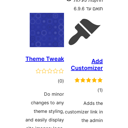
 פעילות
6.9
Theme Tweak
Custo
דרוגים
)
(0
ם
Do minor
changes to any
Ad
theme styling,
customizer 
and easily display
the