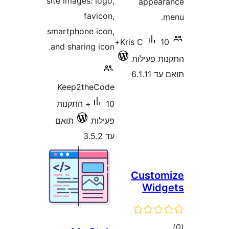
site images: logo,
appe
favicon,
smartphone icon,
10+
Kris C
and sharing icon.
 פעילות
6.1.
Keep2theCode
10+ התקנות
פעילות
תואם
עד 3.5.2
Custo
Wid
ם