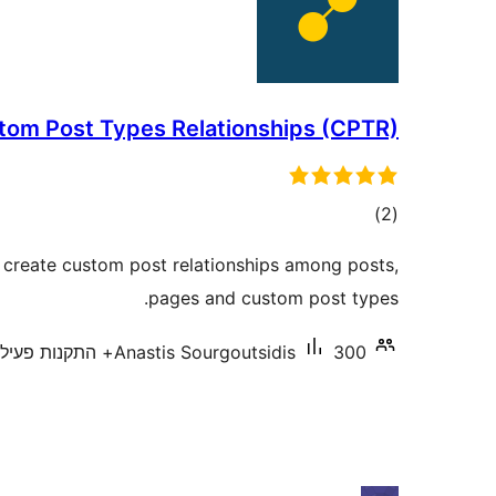
tom Post Types Relationships (CPTR)
דרוגים
)
(2
ou create custom post relationships among posts,
pages and custom post types.
300+ התקנות פעילות
Anastis Sourgoutsidis