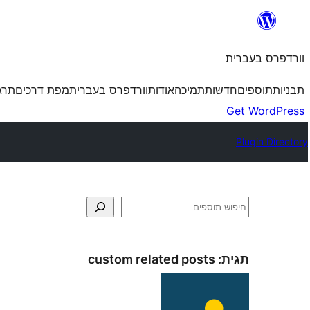
לדלג
לתוכן
וורדפרס בעברית
תבניות
תוספים
חדשות
תמיכה
אודות
וורדפרס בעברית
מפת דרכים
תרג
Get WordPress
Plugin Directory
חיפוש
תגית:
custom related posts