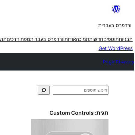
לדלג
לתוכן
וורדפרס בעברית
תבניות
תוספים
חדשות
תמיכה
אודות
וורדפרס בעברית
מפת דרכים
תרג
Get WordPress
Plugin Directory
חיפוש
תגית:
Custom Controls