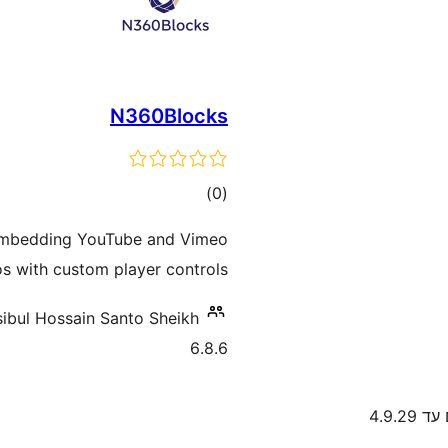
N360Blocks
דרוגים
)
(0
 embedding YouTube and Vimeo
s with custom player controls.
ibul Hossain Santo Sheikh
6.8.6
4.9.29