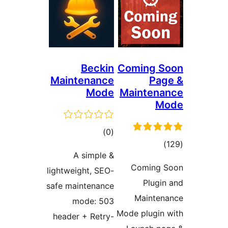
Beckin
Coming 
Maintenance
P
Mode
Mainten
דרוגים
)
(0
וגים
A simple &
Coming
lightweight, SEO-
Plug
safe maintenance
Maint
mode: 503
Mode plugi
header + Retry-