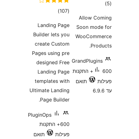
ם
דרוגים
)
(107
Allow 
Landing Page
Soon mo
Builder lets you
WooCom
create Custom
Pro
Pages using pre
GrandPlugi
designed Free
600+ התקנות
Landing Page
templates with
תואם
Ultimate Landing
Page Builder.
PluginOps
600+ התקנות
פעילות
תואם