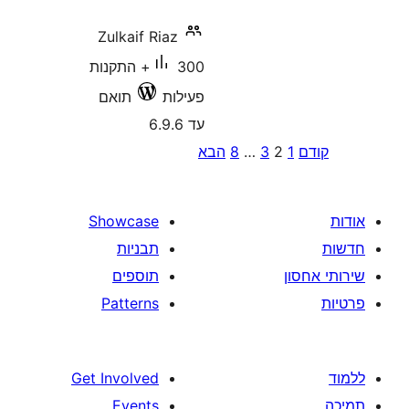
Zulkaif Riaz
300+ התקנות
פעילות
תואם
עד 6.9.6
P
2
3
…
8
הבא
pagina
Showcase
תבניות
תוספים
Patterns
Get Involved
Events