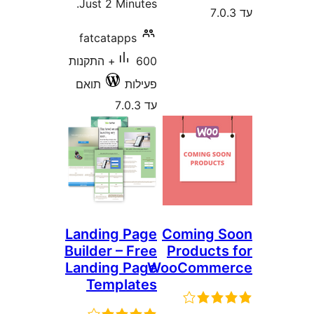
Just 2 Minutes.
fatcatapps
600+ התקנות
פעילות
תואם
עד 7.0.3
Landing Page
Coming 
Builder – Free
Product
Landing Page
WooComm
Templates