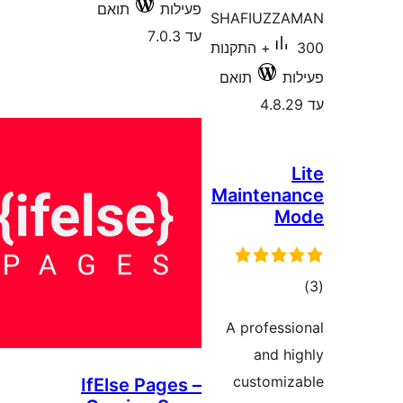
פעילות
תואם
SHAFIUZ
עד 7.0.3
300+ התקנות
תואם
Mainten
ם
A profes
and 
custom
IfElse Pages –