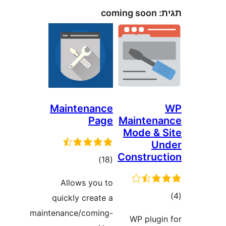
coming soon
Maintenance
Page
Mainten
Mode &
U
Constru
דרוגים
)
(18
Allows you to
ם
quickly create a
maintenance/coming-
WP plug