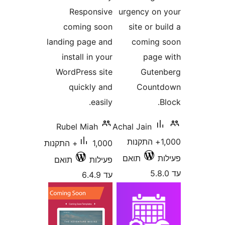
Responsive
urgency o
coming soon
site or 
landing page and
comin
install in your
pag
WordPress site
Gut
quickly and
Coun
easily.
Rubel Miah
Achal Jain
1,00+ התקנות
1,000+ התקנות
תואם
פעילות
תואם
עד 6.4.9