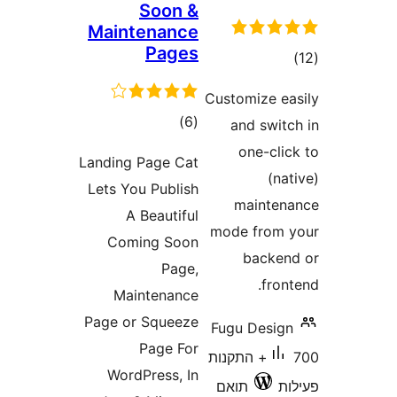
Soon &
Maintenance
Pages
ים
Customize 
דרוגים
)
(6
and swi
one-cl
Landing Page Cat
(
Lets You Publish
maint
A Beautiful
mode fro
Coming Soon
back
Page,
fr
Maintenance
Page or Squeeze
Fugu Desi
Page For
700+ התקנות
WordPress, In
תואם