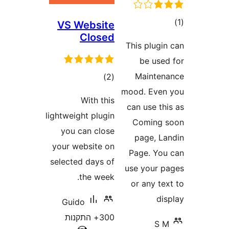
ם
VS Website
Closed
This plug
be us
Maint
דרוגים
)
(2
mood. Ev
With this
can use 
lightweight plugin
Coming
you can close
page, 
your website on
Page. Y
selected days of
use your
the week.
or any 
d
Guido
300+ התקנות
S