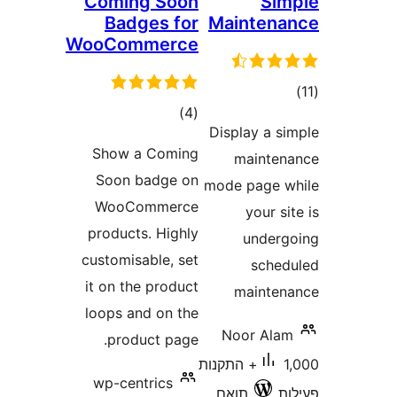
Coming Soon
S
Badges for
Mainten
WooCommerce
ים
דרוגים
)
(4
Display a 
Show a Coming
maint
Soon badge on
mode page
WooCommerce
your 
products. Highly
unde
customisable, set
sch
it on the product
maint
loops and on the
Noor Al
product page.
1,000+ התקנות
wp-centrics
תואם