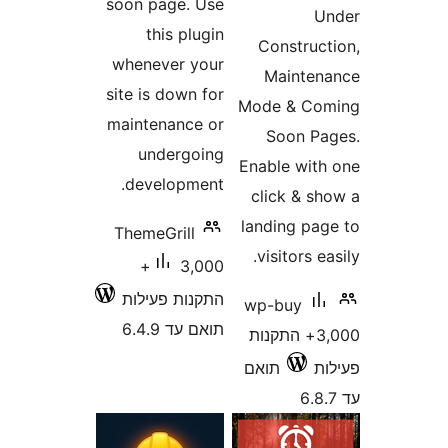
soon page. Use
this plugin
Constru
whenever your
Maint
site is down for
Mode & C
maintenance or
Soon 
undergoing
Enable wi
development.
click & 
landing p
ThemeGrill
visitors 
3,000+
התקנות פעילות
wp-buy
תואם עד 6.4.9
3,00+ התקנות
תואם