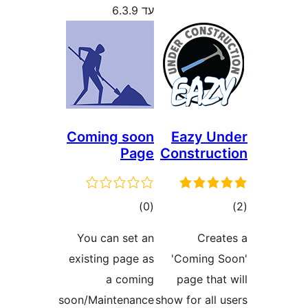
עד 6.3.9
Coming soon
Eazy 
Page
Constru
ם
דרוגים
)
(0
You can set an
Cre
existing page as
'Coming
a coming
page th
soon/Maintenance
show for al