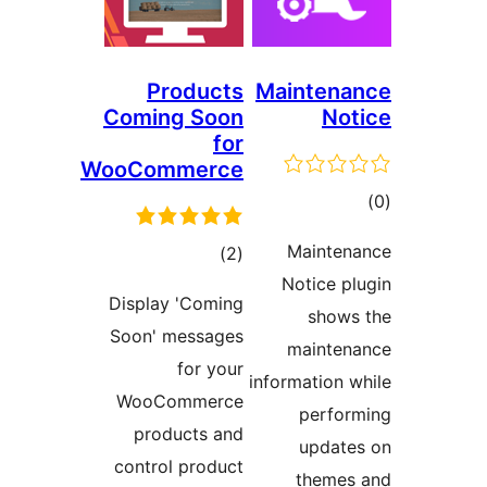
Products
Mainten
Coming Soon
N
for
WooCommerce
ם
Maint
דרוגים
)
(2
Notice 
Display 'Coming
sho
Soon' messages
maint
for your
information
WooCommerce
perf
products and
upda
control product
them