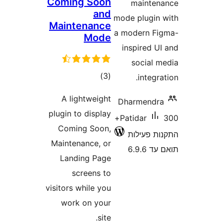
Coming Soon
maint
and
mode plugi
Maintenance
a modern 
Mode
inspired 
social
דרוגים
)
(3
integ
A lightweight
Dharmend
plugin to display
300+
Patidar
Coming Soon,
 פעילות
Maintenance, or
6.9
Landing Page
screens to
visitors while you
work on your
site.