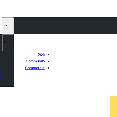
הכול
ש
Community
Commercial
מ
ה