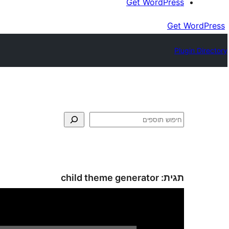
Get WordPress
Get WordPress
Plugin Directory
חיפוש
תגית:
child theme generator