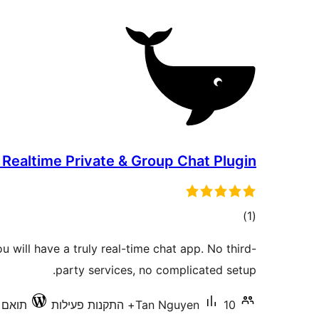
 Realtime Private & Group Chat Plugin
דרוגים
)
(1
ou will have a truly real-time chat app. No third-
party services, no complicated setup.
10+ התקנות פעילות
Tan Nguyen
תואם עד 3