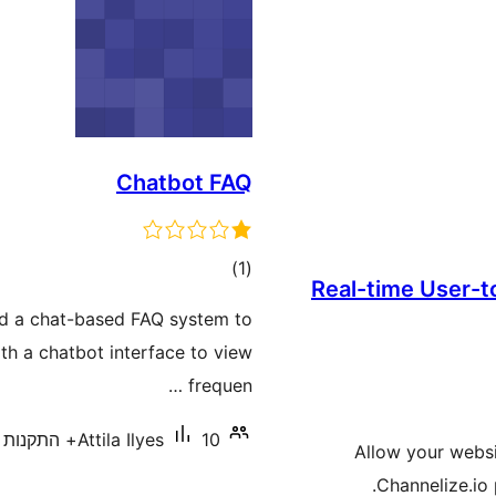
Chatbot FAQ
דרוגים
)
(1
Real-time User-to
dd a chat-based FAQ system to
th a chatbot interface to view
frequen …
10+ התקנות פעילות
Attila Ilyes
Allow your websit
Channelize.io 