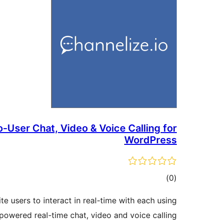
-User Chat, Video & Voice Calling for
WordPress
דרוגים
)
(0
e users to interact in real-time with each using
powered real-time chat, video and voice calling.