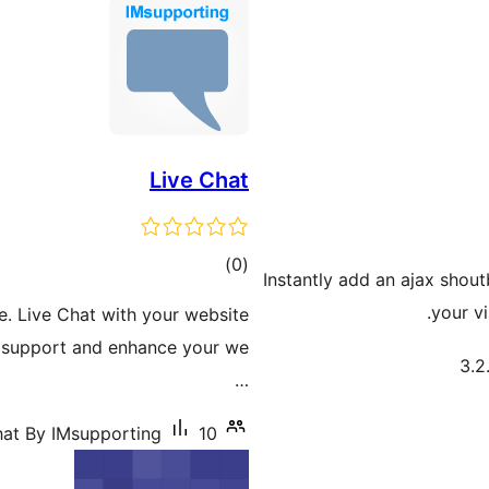
Live Chat
דרוגים
)
(0
Instantly add an ajax shou
your v
e. Live Chat with your website
 to support and enhance your we
…
10+ התקנות פעילות
hat By IMsupporting