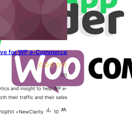
Live for WP e-Commerce
דרוגים
)
(0
tics and insight to help WP e-
their traffic and their sales.
10+ התקנות פעילות
NewClarity