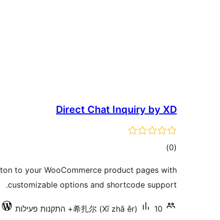
Direct Chat Inquiry by XD
דרוגים
)
(0
tton to your WooCommerce product pages with
customizable options and shortcode support.
10+ התקנות פעילות
希扎尔 (Xī zhā ěr)