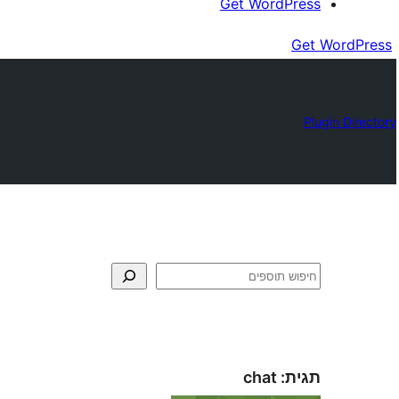
Get WordPress
Get WordPress
Plugin Directory
חיפוש
תגית:
chat