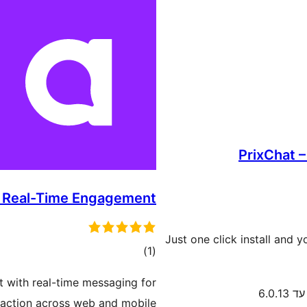
PrixChat –
r Real-Time Engagement
Just one click install and y
דרוגים
)
(1
with real-time messaging for
6.0.1
raction across web and mobile.