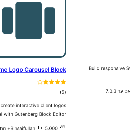
Build responsive S
e Logo Carousel Block
 עד 7.0.3
דרוגים
)
(5
eate interactive client logos
l with Gutenberg Block Editor.
5,000+ התקנות פעילות
Binsaifullah