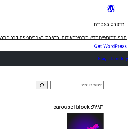
לדלג
לתוכן
וורדפרס בעברית
תבניות
תוספים
חדשות
תמיכה
אודות
וורדפרס בעברית
מפת דרכים
תרג
Get WordPress
Plugin Directory
חיפוש
תגית:
carousel block