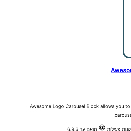
Awesom
Awesome Logo Carousel Block allows you to cr
carouse
תואם עד 6.9.6