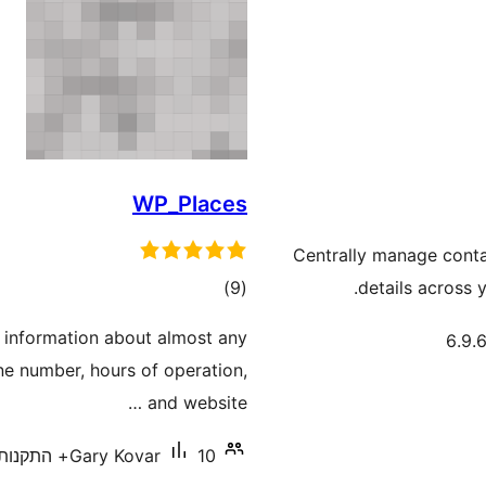
WP_Places
Centrally manage contac
דרוגים
)
(9
details across 
 information about almost any
ne number, hours of operation,
and website …
10+ התקנות פעילות
Gary Kovar