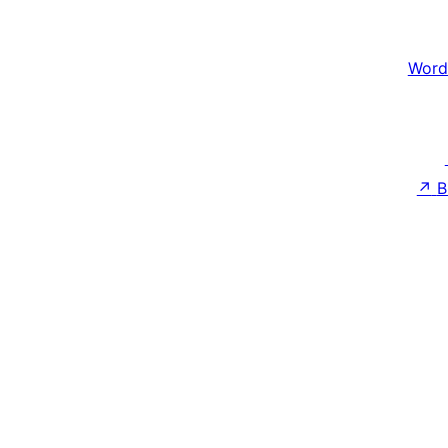
Word
↗
B