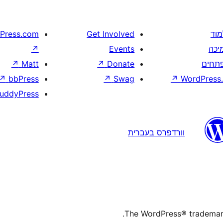
מוד
Get Involved
Press.com
יכה
Events
↗
תחים
Donate
↗
Matt
↗
↗
bbPress
↗
Swag
↗
WordPress.
uddyPress
וורדפרס בעברית
The WordPress® trademark 