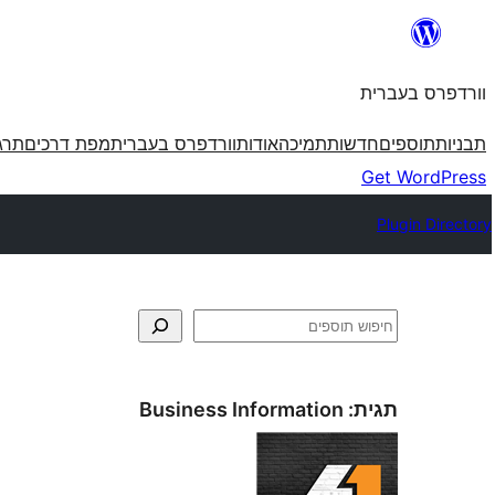
לדלג
לתוכן
וורדפרס בעברית
תבניות
תוספים
חדשות
תמיכה
אודות
וורדפרס בעברית
מפת דרכים
תרג
Get WordPress
Plugin Directory
חיפוש
תגית:
Business Information