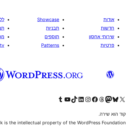
אודות
Showcase
לל
חדשות
תבניות
תמ
שירותי אחסון
תוספים
מפ
פרטיות
Patterns
tv
Visit our Tumblr account
Visit our YouTube channel
Visit our TikTok account
Visit our LinkedIn account
Visit our Instagram account
Visit our Threads account
Visit our Facebook page
Visit our Mastodon account
Visit our Bluesky account
Visit our X (formerly Twitter) account
קוד הוא שירה.
is the intellectual property of the WordPress Foundation.