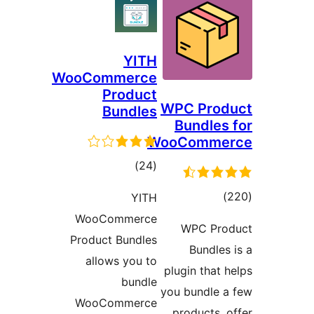
YITH
WooCommerce
Product
WPC Pro
Bundles
Bundle
WooComm
דרוגים
)
(24
וגים
YITH
WooCommerce
WPC Pr
Product Bundles
Bundle
allows you to
plugin tha
bundle
you bundle
WooCommerce
products,