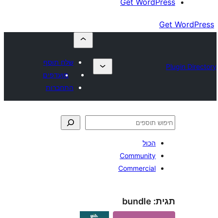
Get Wor
שלח תוסף
מועדפים
התחברות
כול
Communit
Commercia
bundle