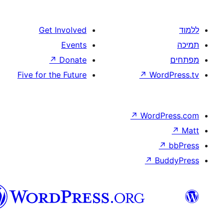
Get Involved
Events
↗
Donate
Five for the Future
↗
W
↗
Wor
↗
וורדפרס
בעברית