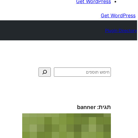
Get WordPress
Get WordPress
Plugin Directory
חיפוש
תגית:
banner