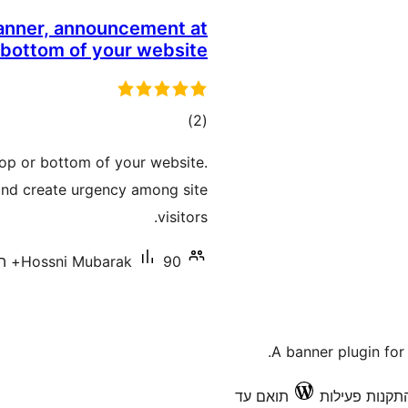
 banner, announcement at
 bottom of your website
דרוגים
)
(2
 top or bottom of your website.
nd create urgency among site
visitors.
90+ התקנות פעילות
Hossni Mubarak
A banner plugin for
תואם עד