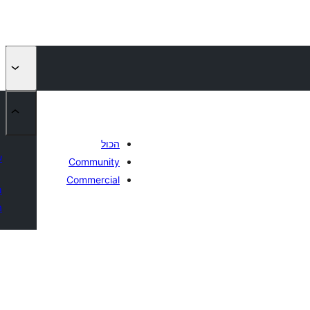
הכול
ש
Community
Commercial
מ
ה