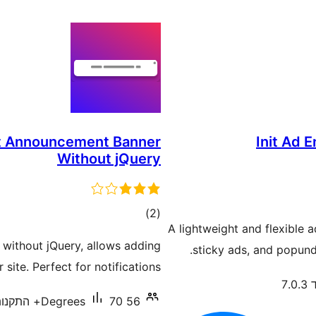
ht Announcement Banner
Init Ad 
Without jQuery
דרוגים
)
(2
A lightweight and flexible 
 without jQuery, allows adding
sticky ads, and popund
ite. Perfect for notifications.
7.
56 Degrees
70+ התקנות פעילות