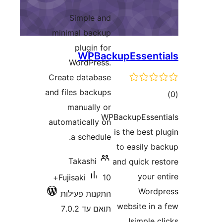
Simple a
minimal back
plugin f
WPBa
WordPres
Create databa
and files backu
manually 
automatically 
a schedul
Takashi
10+
Fujisaki
קנות פעילות
ם עד 7.0.2