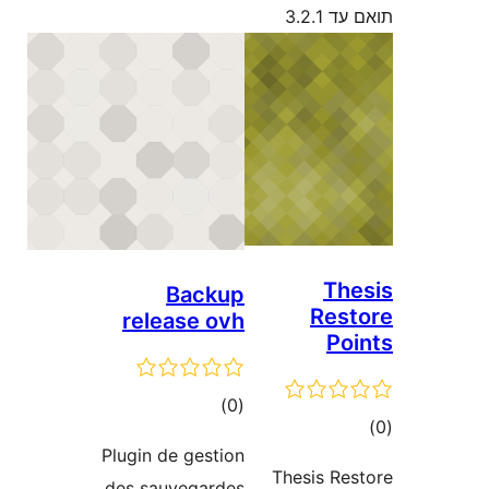
Backu
release o
דרוגים
)
Plugin de gesti
des sauvegard