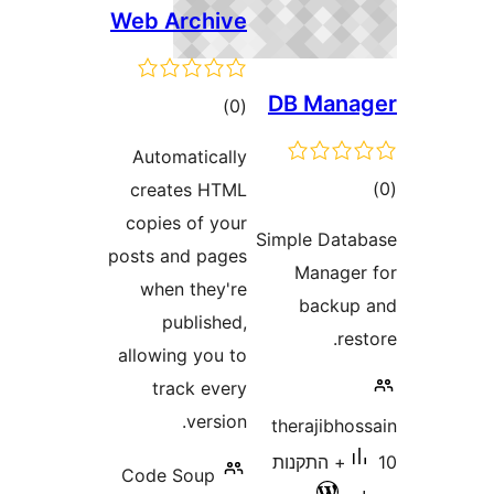
Web Archi
דרוגים
)
Automatical
creates HT
copies of yo
posts and pag
when they'
publishe
allowing you 
track eve
versio
Code Soup