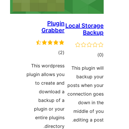
Plug
Grabb
דרוגים
)
This wordpre
plugin allows y
to create a
download
backup of
plugin or yo
entire plugi
director