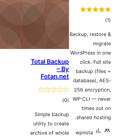
Total Back
– 
Fotan.n
דרוגים
)
Simple back
utility to crea
archive of who