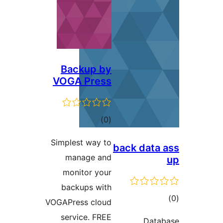
Backup 
VOGA Pre
דרוגים
)
Simplest way 
manage a
monitor yo
backups wi
VOGAPress clo
service. FR