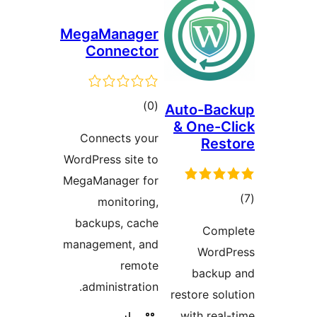
MegaManage
Connect
דרוגים
)
Connects yo
WordPress site 
MegaManager f
monitorin
backups, cac
management, a
remo
administratio