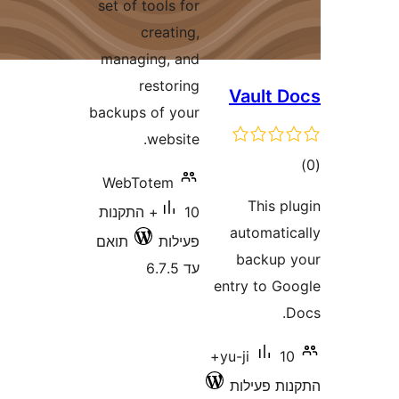
set of tools f
creatin
managing, a
restori
backups of yo
websit
WebTotem
10+ התקנות
ילות
תואם
6.7