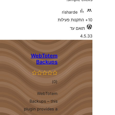
WebTote
Backu
דרוגים
)
WebTot
Backups – th
plugin provides