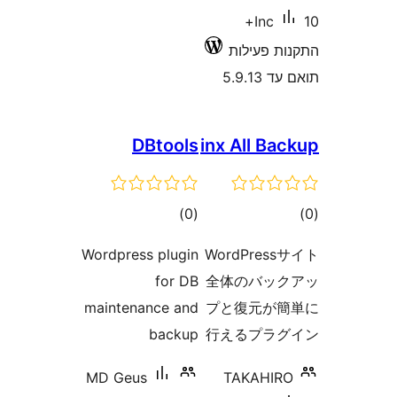
DBtoo
דרוגים
)
Wordpress plug
for 
maintenance a
back
MD Geus