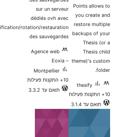
sur un serve
dédiés ovh av
planification/rotation/restaurati
des sauvegard
Agence web
Eoxia
Montpellier
עילות
תואם עד 3.3.2