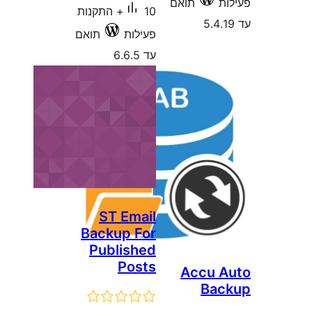
10+ התקנות
ילות
תואם
6.6
ST Ema
Backup F
Publish
Pos