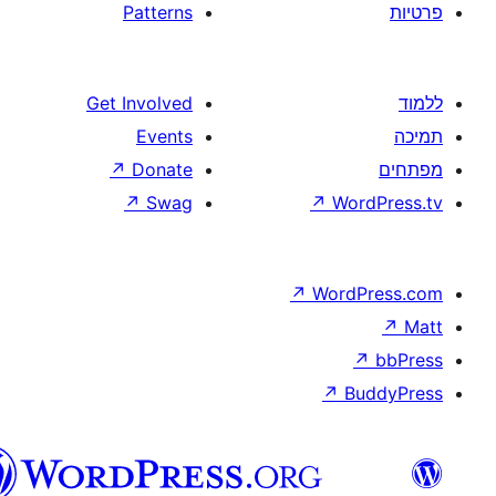
Patterns
Get Involved
Events
↗
Donate
↗
Swag
↗
W
↗
Wor
↗
וורדפרס
בעברית