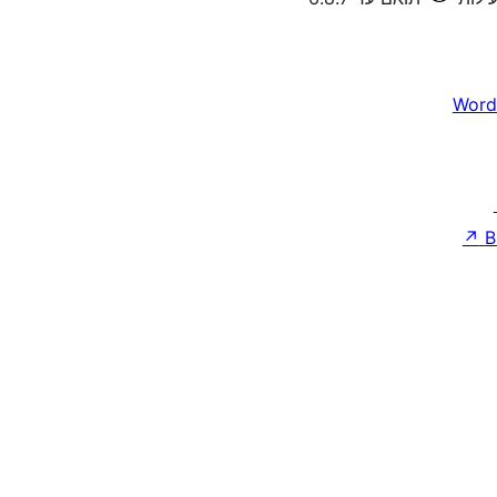
Word
↗
B