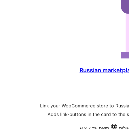
Russian marketp
Link your WooCommerce store to Russia
Adds link-buttons in the card to th
תואם עד 6.8.7