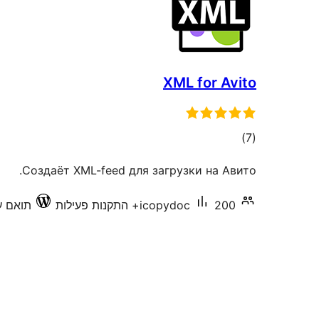
XML for Avito
דרוגים
)
(7
Создаёт XML-feed для загрузки на Авито.
200+ התקנות פעילות
icopydoc
תואם עד 6