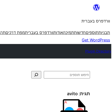
לדלג
לתוכן
וורדפרס בעברית
תבניות
תוספים
חדשות
תמיכה
אודות
וורדפרס בעברית
מפת דרכים
תרג
Get WordPress
Plugin Directory
חיפוש
תגית:
avito