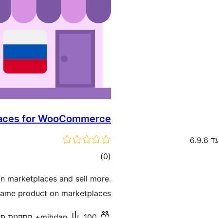
laces for WooCommerce
6.9.
דרוגים
)
(0
n marketplaces and sell more.
e same product on marketplaces
100+ התקנות פעילות
mihdan