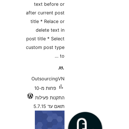
text 
after cur
title *
delet
post titl
custom p
Outso
פחות מ-10
ילות