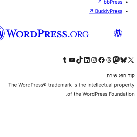
וורדפרס
בעברית
Visit 
The WordPress® tr