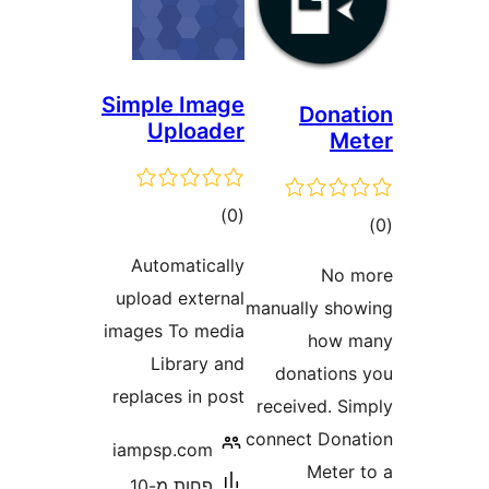
Simple
Up
Autom
upload
images 
Li
replace
iampsp
פחות מ-10