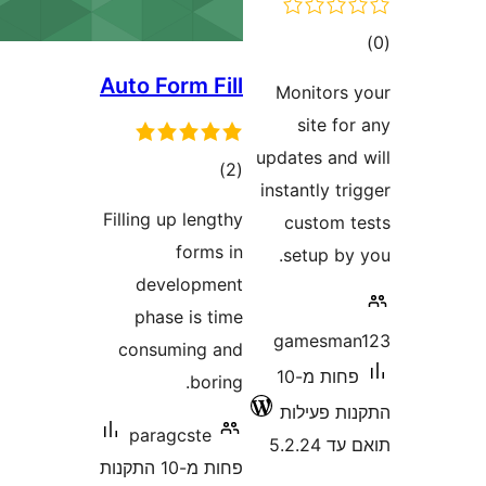
Auto Fo
Filling u
dev
phas
consu
para
פחות מ-10 התקנות