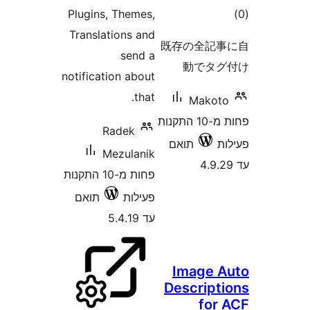
Plugins
Transla
notificat
R
M
פחות מ-10 התקנות
תואם