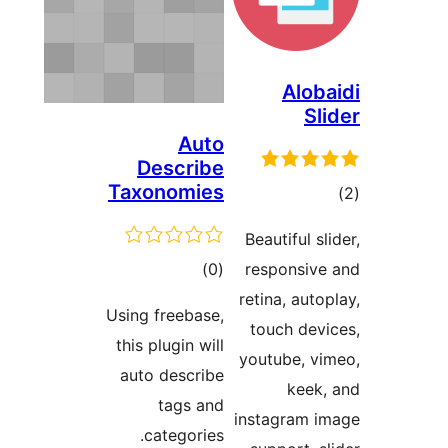
De
Taxo
Using 
this p
auto 
ca