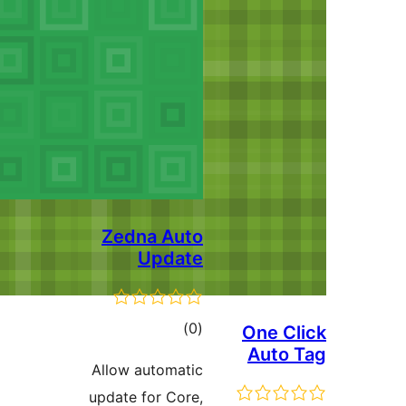
Zedn
Allow a
update 