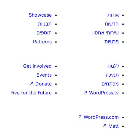
Showca
ניות
ספים
Patter
Get Involv
Even
↗
Dona
Five for the Futu