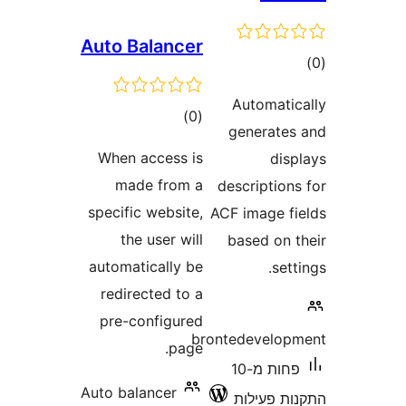
Auto B
When a
mad
specific
the
automat
redire
pre-co
Auto bal