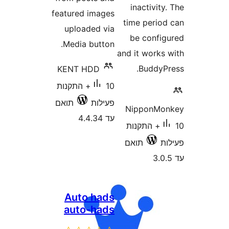
feature
uplo
Medi
KENT
 התקנות
תואם
Aut
aut