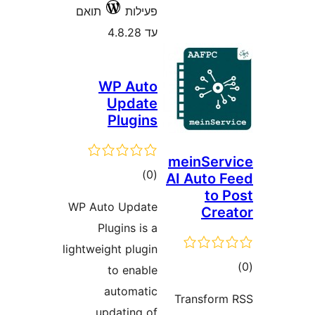
תואם
W
WP Aut
Pl
lightweig
a
upd