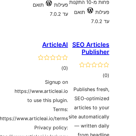
פחות מ-10 התקנות
פעילות
תואם
תואם
עד 7.0.2
ArticleAI
SEO Art
Publ
דרוגים
)
(0
ם
Signup on
Publishes
https://www.articleai.io
SEO-opt
to use this plugin.
articles 
Terms:
site automa
https://www.articleai.io/terms
— written
Privacy policy:
from he