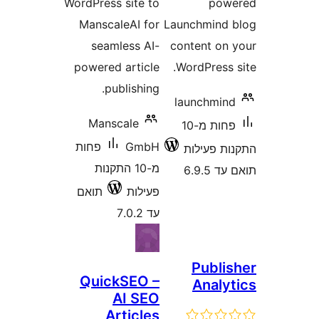
WordPress site to
po
ManscaleAI for
Launchmin
seamless AI-
content o
powered article
WordPress
publishing.
launchmi
Manscale
פחות מ-10
GmbH
פחות
 פעילות
מ-10 התקנות
6.9
פעילות
תואם
עד 7.0.2
Publ
QuickSEO –
Anal
AI SEO
Articles