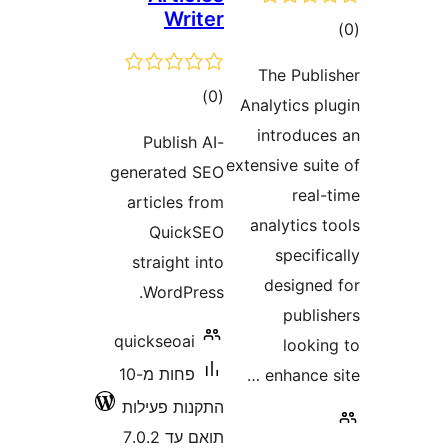
Writer
ם
The Pub
דרוגים
)
(0
Analytics 
introdu
Publish AI-
extensive s
generated SEO
rea
articles from
analytic
QuickSEO
speci
straight into
design
WordPress.
publ
quickseoai
look
פחות מ-10
enhance
התקנות פעילות
תואם עד 7.0.2