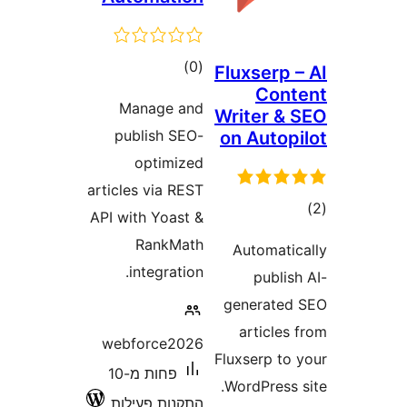
דרוגים
)
(0
Fluxserp
Con
Manage and
Writer 
publish SEO-
on Auto
optimized
articles via REST
ם
API with Yoast &
RankMath
Automat
integration.
publ
generat
articl
webforce2026
Fluxserp t
פחות מ-10
WordPress
התקנות פעילות