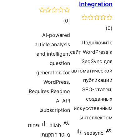
Integr
דרוגים
)
(0
ם
AI-powered
Подкл
article analysis
сайт WordP
and intelligent
SeoSyn
question
автоматич
generation for
публи
WordPress.
SEO-с
Requires Readmo
созд
AI API
искусств
subscription.
интелл
ailab
פחות
seosy
מ-10 התקנות