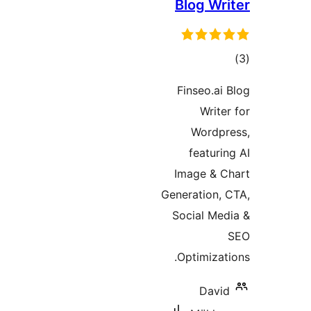
Blog W
ם
Finseo.a
Wri
Word
featu
Image &
Generation
Social M
Optimiza
Dav