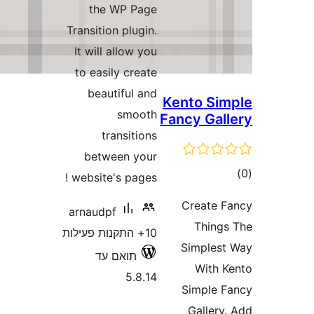
Trans
It 
to 
b
webs
arna