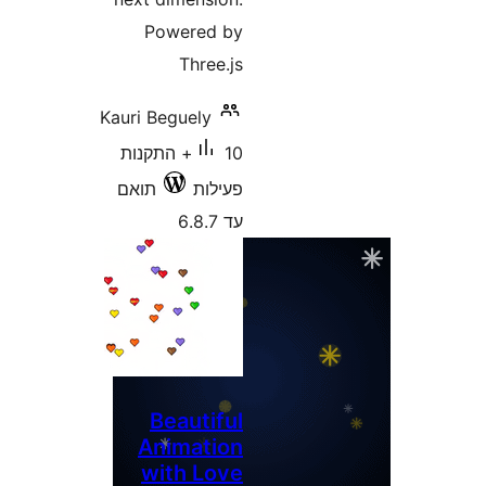
Kauri
נות
אם