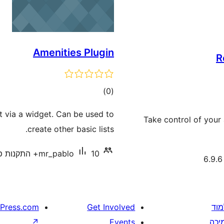
Amenities Plugin
R
דרוגים
)
(0
ut via a widget. Can be used to
Take control of you
create other basic lists.
10+ התקנות פעילות
mr_pablo
מוד
Get Involved
Press.com
יכה
Events
↗