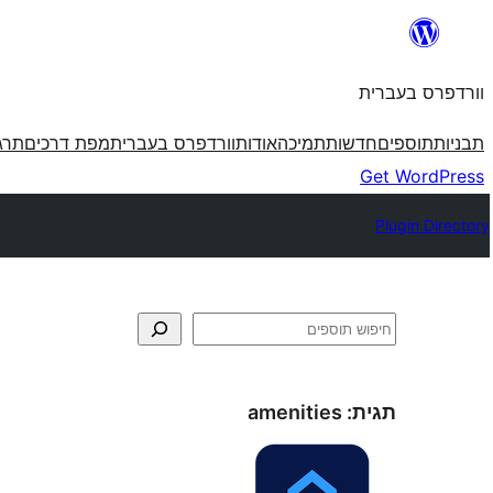
לדלג
לתוכן
וורדפרס בעברית
תבניות
תוספים
חדשות
תמיכה
אודות
וורדפרס בעברית
מפת דרכים
תרג
Get WordPress
Plugin Directory
חיפוש
תגית:
amenities