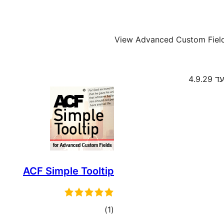
View Advanced Custom Field
4.9.2
ACF Simple Tooltip
דרוגים
)
(1