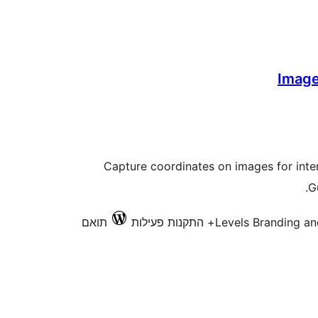
Image
Capture coordinates on images for inter
G
Levels Branding a
תואם