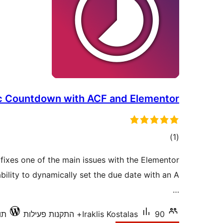
 Countdown with ACF and Elementor
דרוגים
)
(1
t fixes one of the main issues with the Elementor
ility to dynamically set the due date with an A
…
90+ התקנות פעילות
Iraklis Kostalas
תוא