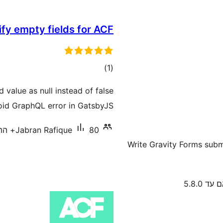
ify empty fields for ACF
דרוגים
)
(1
value as null instead of false
oid GraphQL error in GatsbyJS.
80+ התקנות פעילות
Jabran Rafique
Write Gravity Forms submi
עד 5.8.0