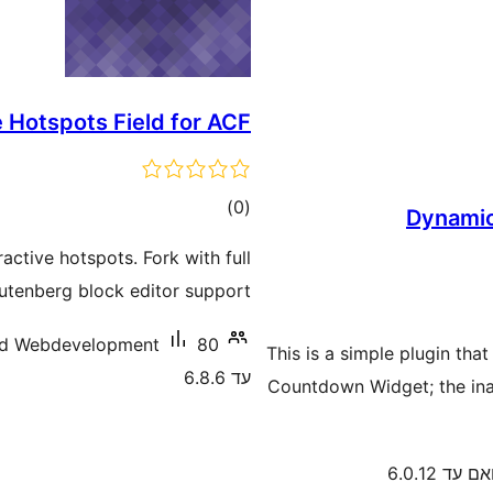
 Hotspots Field for ACF
דרוגים
)
(0
Dynamic
active hotspots. Fork with full
utenberg block editor support.
80+ התקנות פעילות
nd Webdevelopment
This is a simple plugin tha
עד 6.8.6
Countdown Widget; the inab
ם עד 6.0.12