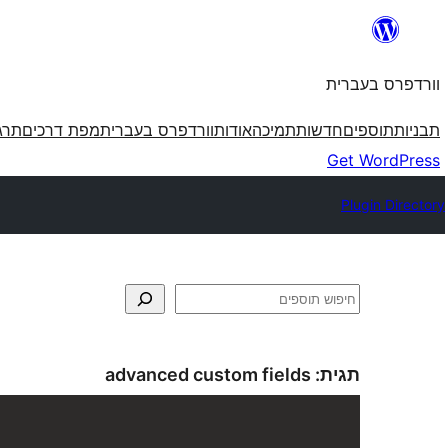
לדלג
לתוכן
וורדפרס בעברית
תבניות
תוספים
חדשות
תמיכה
אודות
וורדפרס בעברית
מפת דרכים
תרג
Get WordPress
Plugin Directory
חיפוש
תגית:
advanced custom fields