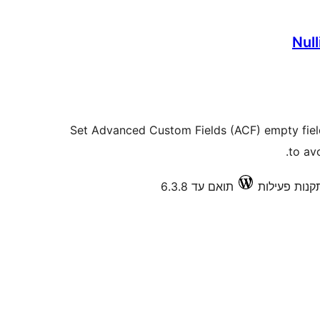
Null
Set Advanced Custom Fields (ACF) empty field 
to av
תואם עד 6.3.8