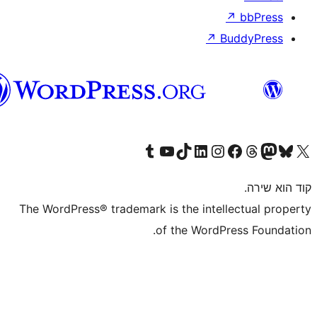
וורדפרס
בעברית
The