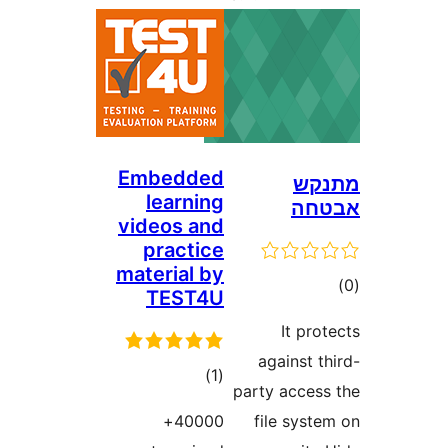
Embedded
learning
videos and
practice
material by
TEST4U
aga
דרוגים
)
(1
party 
40000+
fil