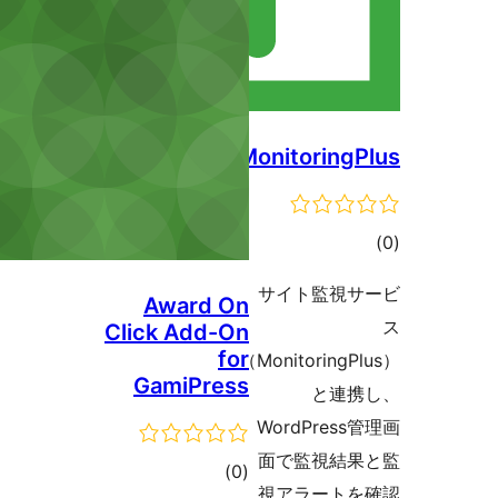
Monito
サイト
Award On
Click Add-On
for
（Monito
GamiPress
Word
面で監
דרוגים
)
(0
視アラ