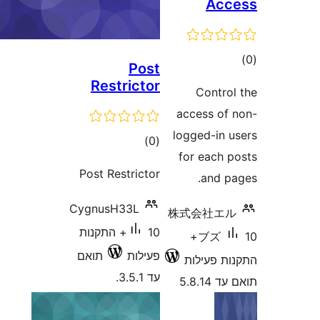
Post
Restrictor
C
acce
logge
דרוגים
)
(0
for 
Post Restrictor
CygnusH33L
株式
10+ התקנות
10+
פעילות
תואם
לות
עד 3.5.1.