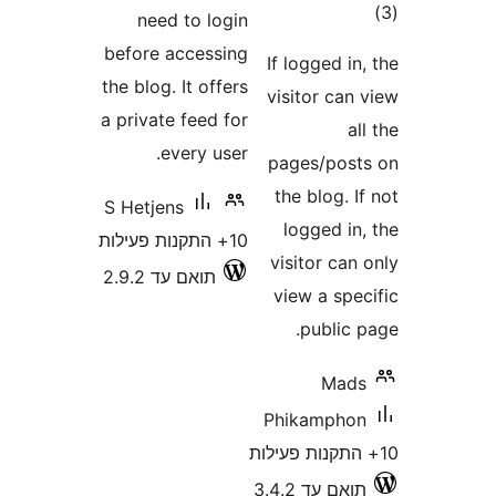
need to login
before accessing
If lo
the blog. It offers
visit
a private feed for
every user.
page
the 
S Hetjens
log
10+ התקנות פעילות
visit
תואם עד 2.9.2
view
p
Phik
3.4