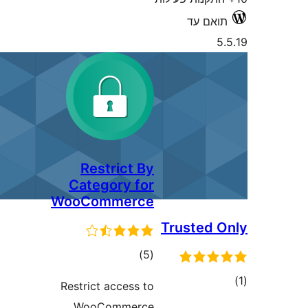
ד
Restrict By
Category for
WooCommerce
Trus
דרוגים
)
(5
Restrict access to
WooCommerce