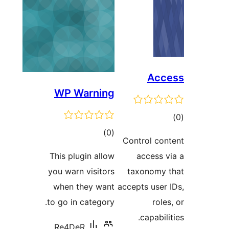
WP Warning
דרוגים
)
(0
Contr
This plugin allow
a
you warn visitors
tax
when they want
accept
to go in category.
c
Re4DeR