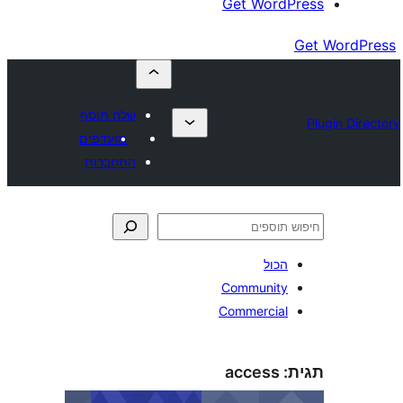
Get 
שלח תוסף
מועדפים
התחברות
Comm
Comme
acc