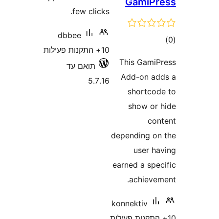
Ga
few clicks.
dbbee
10+ התקנות פעילות
This
תואם עד
Add-
5.7.16
sh
sh
depend
u
earned
ac
konnek