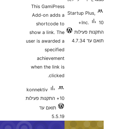
This GamiPress
Startu
Add-on adds a
10
shortcode to
לות
show a link. The
user is awarded a
specified
achievement
when the link is
clicked.
konnektiv
10+ התקנות פעילות
תואם עד
5.5.19