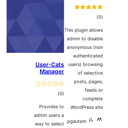
This pl
admin 
anony
aut
User-Cats
users
Manager
o
po
דרוגים
)
(0
Provides to
Word
admin users a
pgau
way to select