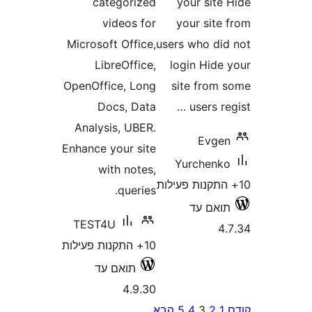
categorized
you
videos for
you
Microsoft Office,
users w
LibreOffice,
logi
OpenOffice, Long
site
Docs, Data
u
Analysis, UBER.
Enhance your site
Yur
with notes,
queries.
ד
TEST4U
10+ התקנות פעילות
תואם עד
4.9.30
4
5
הבא