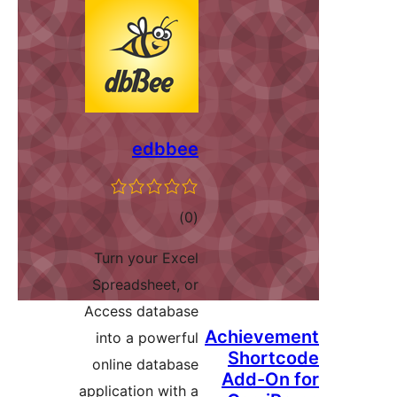
edbbee
דרוגים
)
(0
Turn your Excel
Spreadsheet, or
Access database
Achi
into a powerful
Sh
online database
Ad
application with a