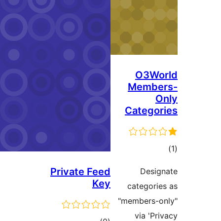
M
Ca
Private Feed
Key
cat
"mem
v