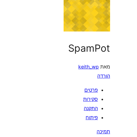
SpamPot
מאת
keith_wp
הורדה
פרטים
סקירות
התקנה
פיתוח
תמיכה