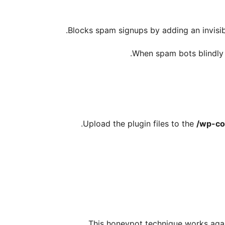
Blocks spam signups by adding an invisible
When spam bots blindly fi
Upload the plugin files to the
/wp-co
This honeypot technique works again