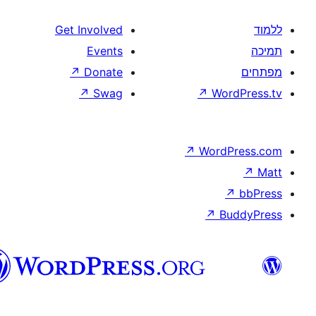
וורדפרס
בעברית