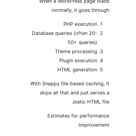
When a WordPress page
normally, it goes t
PHP executio
Database queries (often 20
50+ queries
Theme processin
Plugin executio
HTML generatio
With Snappy file-based cachi
skips all that and just s
static HTM
Estimates for perfo
improv