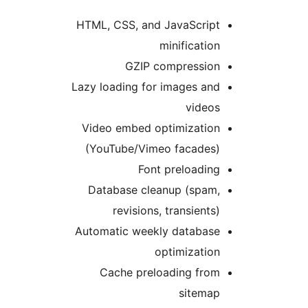
HTML, CSS, and JavaScrip
minificatio
GZIP compressio
Lazy loading for images an
video
Video embed optimizatio
(YouTube/Vimeo facades
Font preloadin
Database cleanup (spam
revisions, transients
Automatic weekly databas
optimizatio
Cache preloading fro
sitema