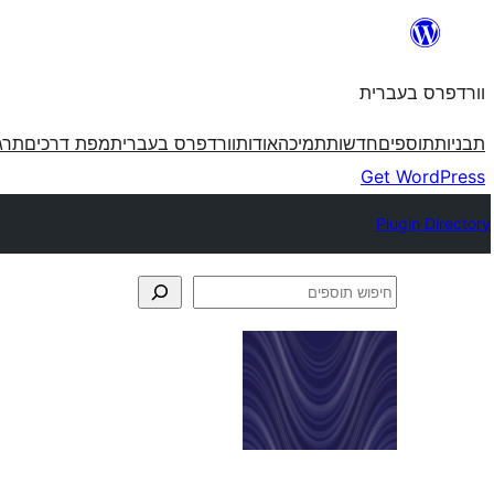
לדלג
לתוכן
וורדפרס בעברית
תבניות
תוספים
חדשות
תמיכה
אודות
וורדפרס בעברית
מפת דרכים
תרג
Get WordPress
Plugin Directory
חיפוש
תוספים