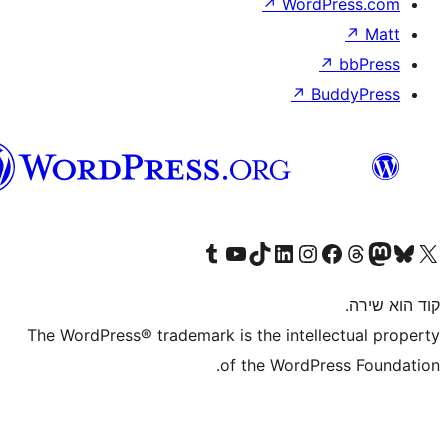
וורדפרס
בעברית
The