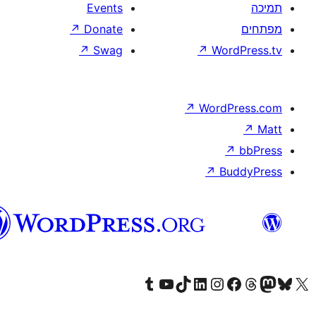
וורדפרס
בעברית