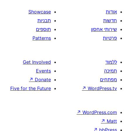
Showcase
תבניות
תוספים
Patterns
Get Involved
Events
↗
Donate
Five for the Future
↗
W
↗
Wor