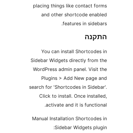
placing things like contact
and other shortcode e
features in si
נה
You can install Shortco
Sidebar Widgets directly fr
WordPress admin panel. Vis
Plugins > Add New pa
search for 'Shortcodes in Si
Click to install. Once ins
activate and it is func
Manual Installation Shortco
Sidebar Widgets p