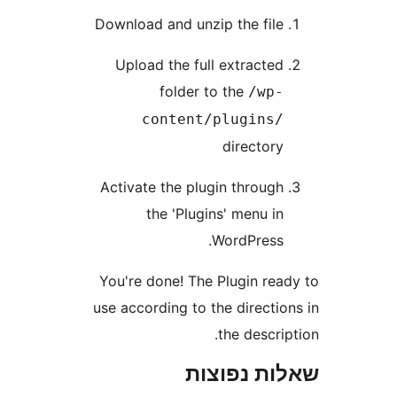
Download and unzip the fil
Upload the full extracte
folder to the
/wp
content/plugins
director
Activate the plugin throug
the 'Plugins' menu i
WordPress
You're done! The Plugin re
use according to the directi
the descr
ת נפוצות