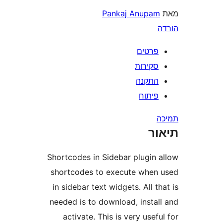
Pankaj Anupa
רטים
קירות
תקנה
יתוח
ר
Shortcodes in Sidebar plugin
shortcodes to execute whe
in sidebar text widgets. All 
needed is to download, insta
activate. This is very use