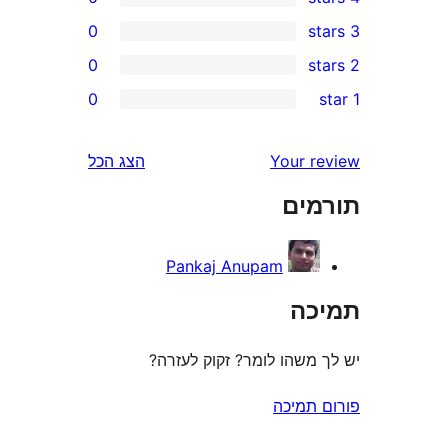
0
0
r
0
r
r
Your 
הצג הכל
r
ים
r
Pankaj Anupam
ה
משהו לומר? זקוק לעזרה?
תמיכה