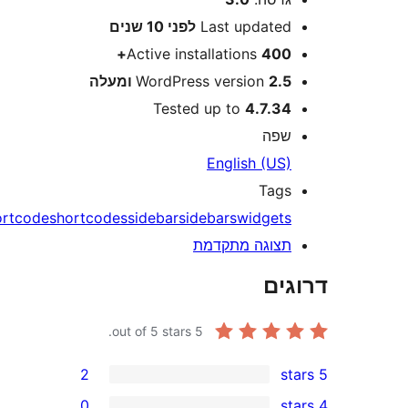
Last update
לפני
10 שנים
Active installations
400
2 ומעלה
WordPress version
Tested up to
4.7.3
פה
English (US
Tag
shortcode
shortcodes
sidebar
sidebars
widget
צוגה מתקדמת
ים
out of 5 stars.
5
2
0