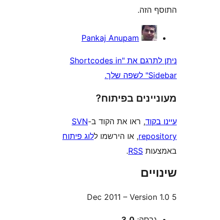
הזה.
Pankaj Anupam
ניתן לתרגם את "Shortcodes in
שלך.
ינים בפיתוח?
וד
, ראו את הקוד ב-
SVN
repo
, או הירשמו ל
לוג פיתוח
ות
RSS
.
ים
רסה:
3.0