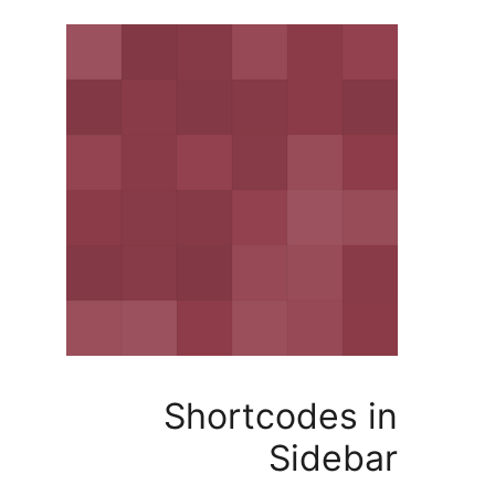
Shortcodes
Side