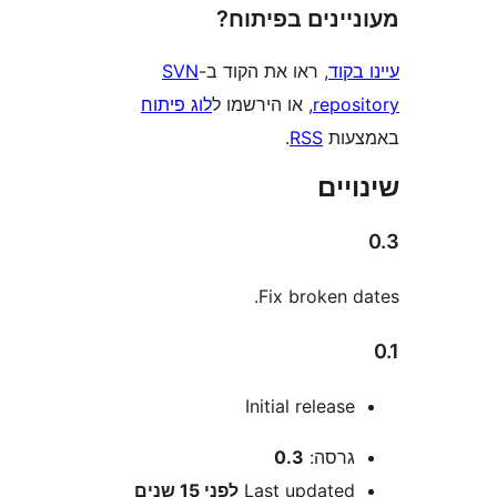
ינים בפיתוח?
וד
, ראו את הקוד ב-
SVN
repo
, או הירשמו ל
לוג פיתוח
ות
RSS
.
ים
Fix broken
Initial releas
רסה:
0.3
Last update
לפני
15 שנים