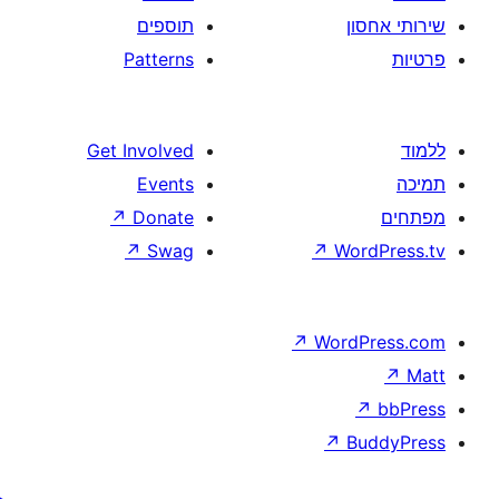
תוספים
Patterns
Get Involved
Events
↗
Donate
↗
Swag
↗
W
↗
Wor
↗