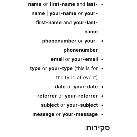
name
or
first-name
and
last
name
|
your-name
or
your
first-name
and
your-last
nam
phonenumber
or
your
phonenumbe
email
or
your-emai
type
or
your-type
(this is fo
the type of event
date
or
your-dat
referrer
or
your-referre
subject
or
your-subjec
message
or
your-messag
ות