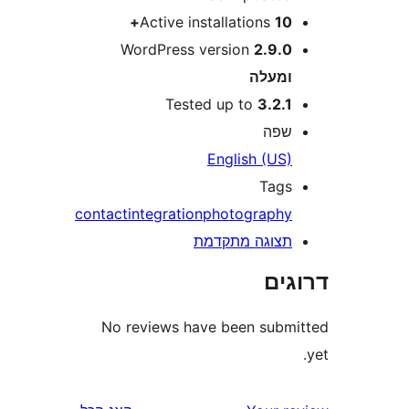
Active installations
10
WordPress version
2.9.
מעלה
Tested up to
3.2.
פה
English (US
Tag
contact
integration
photograph
צוגה מתקדמת
ים
No reviews have been sub