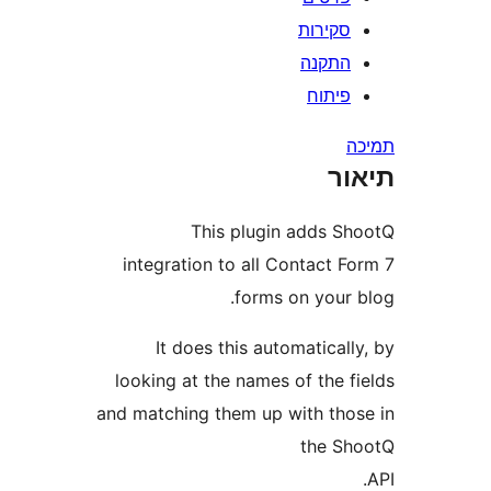
קירות
תקנה
יתוח
ר
This plugin adds 
integration to all Contact 
forms on your
It does this automatica
looking at the names of the 
and matching them up with th
the 