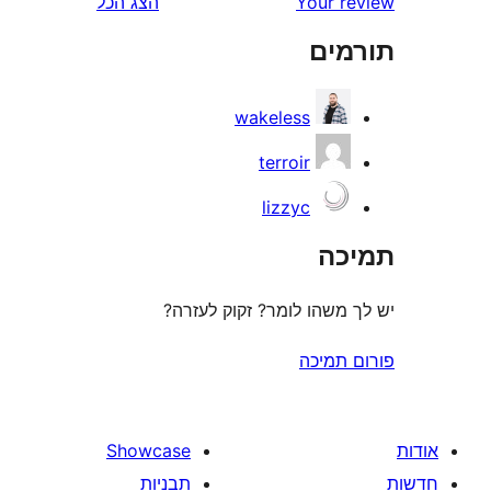
Your 
הצג הכל
ים
wakeless
terroir
lizzyc
ה
משהו לומר? זקוק לעזרה?
תמיכה
Showcase
תבניות