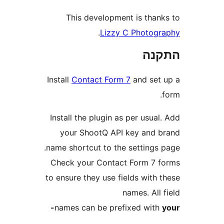
This development is tha
.
Lizzy C Photo
נה
Install
Contact Form 7
and se
Install the plugin as per usu
your ShootQ API key and
name shortcut to the settings
Check your Contact Form 7
to ensure they use fields wit
names. Al
names can be prefixed wi