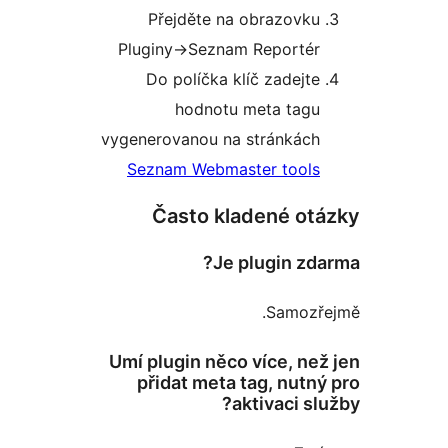
Přejděte na obrazovk
Pluginy->Seznam Reporté
Do políčka klíč zadejt
hodnotu meta tag
vygenerovanou na stránkác
Seznam Webmaster tool
Často kladené o
Je plugin z
Samoz
Umí plugin něco více, n
přidat meta tag, nut
aktivaci s