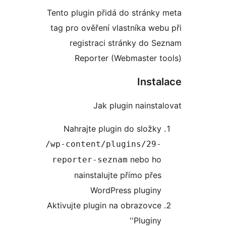
Tento plugin přidá do stránk
tag pro ověření vlastníka we
registraci stránky do 
Reporter (Webmaster 
Inst
Jak plugin nainst
Nahrajte plugin do složk
/wp-content/plugins/29
nebo h
reporter-seznam
nainstalujte přímo pře
WordPress plugin
Aktivujte plugin na obrazovc
'Pluginy