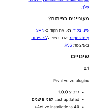
ינים בפיתוח?
וד
, ראו את הקוד ב-
SVN
repo
, או הירשמו ל
לוג פיתוח
ות
RSS
.
ים
První verze p
רסה:
1.0.0
Last update
לפני
9 שנים
Active installations
40