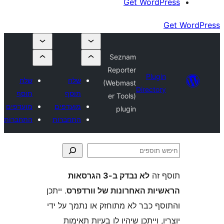
Get Wor
Seznam
Reporter
Plu
שלח
שלח
(Webmast
Direct
תוסף
תוסף
er Tools)
מועדפים
מועדפים
plugin
התחברות
התחברות
ה
לא נבדק ב-3 הגרסאות
ת האחרונות של וורדפרס
. ייתכן
 כבר לא מתוחזק או נתמך על ידי
 וייתכן שיהיו לו בעיות תאימות