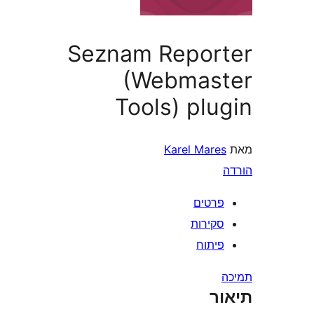
Seznam Repor
(Webmas
Tools) plu
Karel Mare
רטים
קירות
יתוח
ר