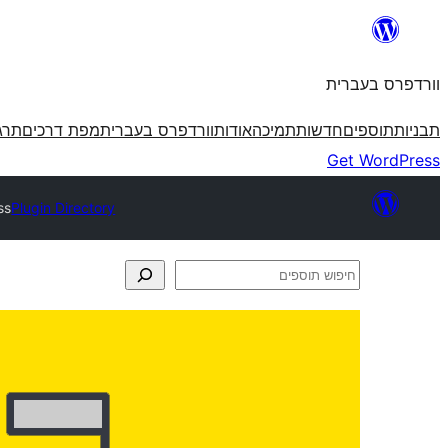
לדלג
לתוכן
וורדפרס בעברית
תבניות
תוספים
חדשות
תמיכה
אודות
וורדפרס בעברית
מפת דרכים
תרג
Get WordPress
ss
Plugin Directory
חיפוש
תוספים