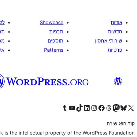
אודות
Showcase
לל
חדשות
תבניות
תמ
שירותי אחסון
תוספים
מפ
פרטיות
Patterns
tv
Visit our Tumblr account
Visit our YouTube channel
Visit our TikTok account
Visit our LinkedIn account
Visit our Instagram account
Visit our Threads account
Visit our Facebook page
Visit our Mastodon account
Visit our Bluesky account
Visit our X (formerly Twitter) account
קוד הוא שירה.
is the intellectual property of the WordPress Foundation.