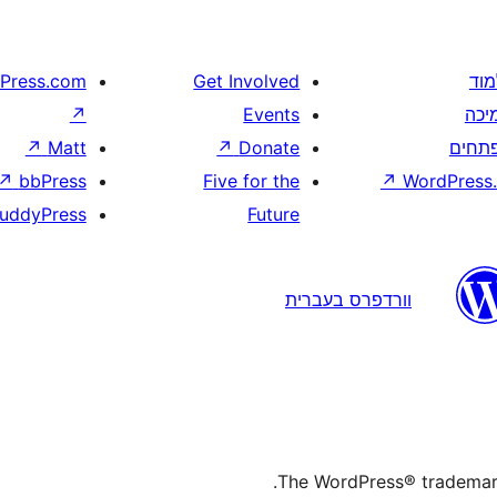
מוד
Get Involved
Press.com
יכה
Events
↗
תחים
Donate
↗
Matt
↗
↗
bbPress
Five for the
↗
WordPress.
uddyPress
Future
וורדפרס בעברית
The WordPress® trademark 