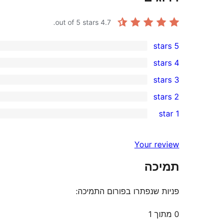
out of 5 stars.
4.7
5 stars
28
4 stars
5-
0
3 stars
star
4-
0
2 stars
reviews
star
3-
0
1 star
reviews
star
2-
2
reviews
star
1-
Your review
reviews
star
תמיכה
reviews
פניות שנפתרו בפורום התמיכה:
0 מתוך 1