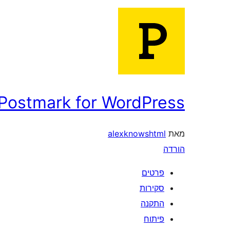
Postmark for WordPress
מאת
alexknowshtml
הורדה
פרטים
סקירות
התקנה
פיתוח