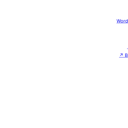
Word
↗
B