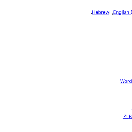
English 
, ו
Hebrew
.
Word
↗
B