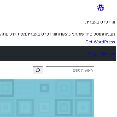
לדלג
לתוכן
וורדפרס בעברית
תבניות
תוספים
חדשות
תמיכה
אודות
וורדפרס בעברית
מפת דרכים
תרג
Get WordPress
Plugin Directory
חיפוש
תוספים