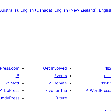
(Australia)
,
English (Canada)
,
English (New Zealand)
,
Englis
מוד
Get Involved
Press.com
יכה
Events
↗
תחים
Donate
↗
Matt
↗
↗
bbPress
Five for the
↗
WordPress.
uddyPress
Future