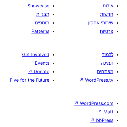
Showcase
תבניות
תוספים
Patterns
Get Involved
Events
↗
Donate
Five for the Future
↗
W
↗
Wor