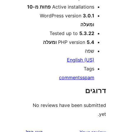
Active installation
פחות מ-10
WordPress version
3.0.
מעלה
Tested up to
5.3.2
5 ומעלה
PHP version
פה
English (US
Tag
comments
spa
ים
No reviews have been sub