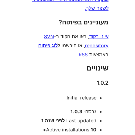
לך.
ינים בפיתוח?
וד
, ראו את הקוד ב-
SVN
repo
, או הירשמו ל
לוג פיתוח
ות
RSS
.
ים
Initial release
רסה:
1.0.3
Last update
לפני
שנה 1
Active installations
10