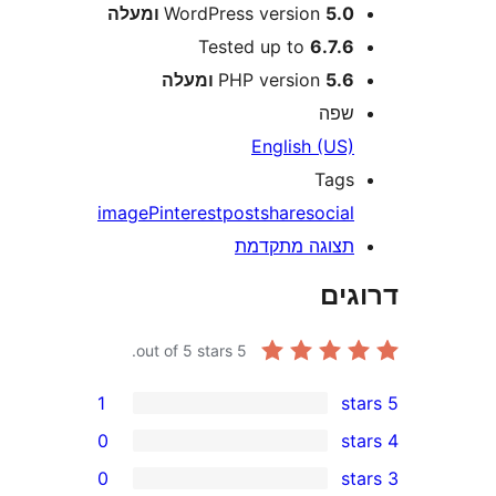
5 ומעלה
WordPress version
Tested up to
6.7.
5 ומעלה
PHP version
פה
English (US
Tag
image
Pinterest
post
share
socia
צוגה מתקדמת
ים
out of 5 stars.
5
1
0
0