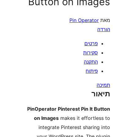
Button on Ima
Pin Operato
רטים
קירות
תקנה
יתוח
ר
PinOperator Pinterest Pin It 
on Images
makes it effortl
integrate Pinterest shari
your WordPress site. The 