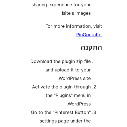
sharing experience for you
site's images
For more information
.
PinOp
נה
Download the plugin zip fil
and upload it to you
WordPress site
Activate the plugin throug
the "Plugins" menu i
WordPress
Go to the "Pinterest Button
settings page under th