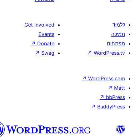
Get Involved
Events
↗
Donate
↗
Swag
↗
W
↗
Wor
↗
וורדפרס
בעברית