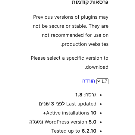
ת קודמות
Previous versions of plugi
not be secure or stable. Th
not recommended for 
production web
Please select a specific ver
dow
הורדה
רסה:
1.8
Last update
לפני
3 שנים
Active installations
10
5 ומעלה
WordPress version
Tested up to
6.2.1