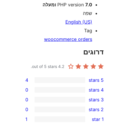
7 ומעלה
PHP version
פה
English (US
Ta
woocommerce order
ים
out of 5 stars.
4.2
4
0
0
0
r
1
r