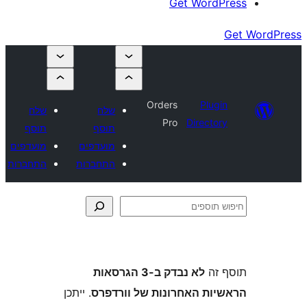
Get Wor
Orders
Plu
שלח
שלח
Pro
Direct
תוסף
תוסף
מועדפים
מועדפים
התחברות
התחברות
ה
לא נבדק ב-3 הגרסאות
ת האחרונות של וורדפרס
. ייתכן