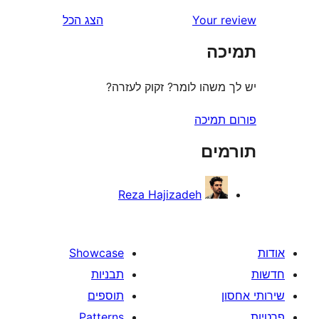
r
Your 
הצג הכל
r
ה
משהו לומר? זקוק לעזרה?
תמיכה
ים
Reza Hajizadeh
Showcase
תבניות
תוספים
Patterns