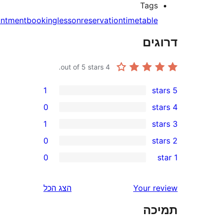
Tag
appointment
booking
lesson
reservation
timetabl
ים
out of 5 stars.
4
1
0
1
0
0
r
Your 
הצג הכל
r
ה
r