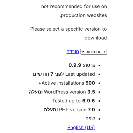
not recommended for 
production web
Please select a specific ver
dow
הורדה
רסה:
0.9.9
Last update
לפני
7 חודשים
Active installations
500
3 ומעלה
WordPress version
Tested up to
6.9.
7 ומעלה
PHP version
פה
English (US