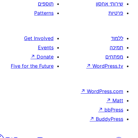
תוספים
Patterns
Get Involved
Events
↗
Donate
Five for the Future
↗
W
↗
Wor
↗