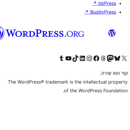
וורדפרס
בעברית
The