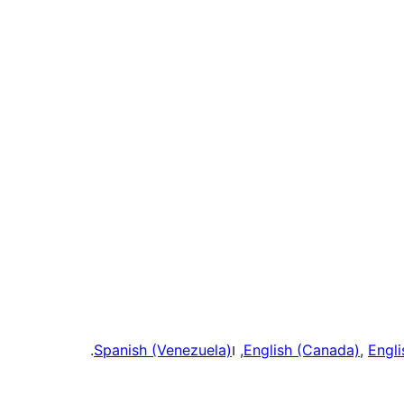
Engli
,
English (Canada)
, ו
Spanish (Venezuela)
.