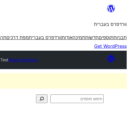
לדלג
לתוכן
וורדפרס בעברית
תבניות
תוספים
חדשות
תמיכה
אודות
וורדפרס בעברית
מפת דרכים
תרג
Get WordPress
 Test
Plugin Directory
חיפוש
תוספים