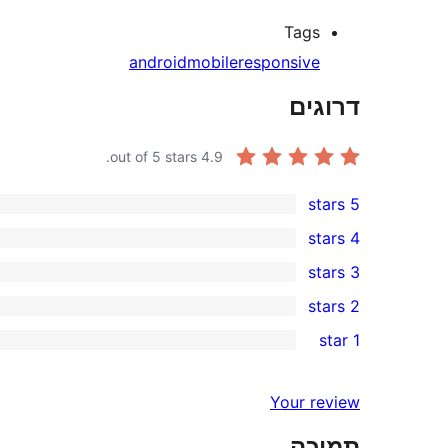
Tags
android
mobile
responsive
דרוגים
out of 5 stars.
4.9
5 stars
26
4 stars
5-
0
3 stars
star
4-
0
2 stars
reviews
star
3-
0
1 star
reviews
star
2-
1
reviews
star
1-
Your review
reviews
star
תמיכה
review