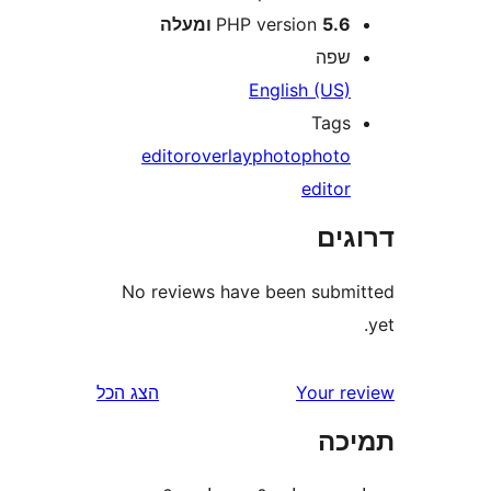
5 ומעלה
PHP version
פה
English (US
Tag
editor
overlay
photo
phot
edito
ים
No reviews have been sub
Your 
הצג הכל
ה