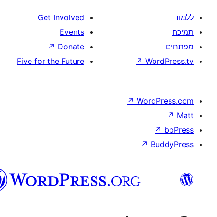
וורדפרס
בעברית