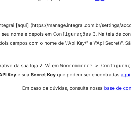
Integrai [aqui] (https://manage.integrai.com.br/settings/ac
 no seu nome e depois em
3. Na tela de con
Configurações
dois campos com o nome de \"Api Key\" e \"Api Secret\". S
rativo da sua loja 2. Vá em
Woocommerce > Configuraç
API Key
e sua
Secret Key
que podem ser encontradas
aqui
Em caso de dúvidas, consulta nossa
base de co