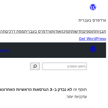
לדלג
לתוכן
וורדפרס בעברית
תבניות
תוספים
חדשות
תמיכה
אודות
וורדפרס בעברית
מפת דרכים
תרג
Get WordPress
rectory
חיפוש
תוספים
תוסף זה
לא נבדק ב-3 הגרסאות הראשיות האחרונות של וורדפרס
עדכניות יותר.