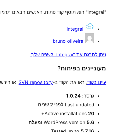
"Integrai" הוא תוסף קוד פתוח. האנשים הבאים תרמו ליצירת התוסף הזה.
תורמים
Integrai
bruno oliveira
ניתן לתרגם את "Integrai" לשפה שלך.
מעוניינים בפיתוח?
עיינו בקוד
, ראו את הקוד ב-
SVN repository
, או הירש
מטא
גרסה:
1.0.24
Last updated
לפני
2 שנים
Active installations
20+
5.6 ומעלה
WordPress version
Tested up to
5.7.16