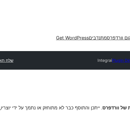
ום וורדפרס
מתנדבים
Get WordPress
Plugin Di
Integrai
שלח תו
. ייתכן והתוסף כבר לא מתוחזק או נתמך על ידי יוצריו,